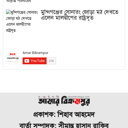
মুন্সিগঞ্জের সোনারং জোড়া মঠ দেখতে
এলেন মালদ্বীপের রাষ্ট্রদূত
প্রকাশক: শিহাব আহমেদ
বার্তা সম্পাদক: সীমান্ত হাসান রাকিব