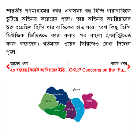
ভারতীয় গণমাধ্যমের খবর, একসময় বহু হিন্দি ধারাবাহিকে
চুটিয়ে অভিনয় করেছেন পূজা। তার অভিনয় ক্যারিয়ারের
শুরু হয়েছিল হিন্দি ধারাবাহিকের হাত ধরে। বেশ কিছু হিন্দি
মিউজিক ভিডিওতে কাজ করার পর বাংলা ইন্ডাস্ট্রিতেও
কাজ করেছেন। বর্তমানে ওয়েব সিরিজেও দেখা দিচ্ছেন
পূজা।
আগের খবর
পরের খবর
২০ বছরের ক্রিকেট ক্যারিয়ারের ইতি টানছেন শরীফ
OKUP Concerns on the ‘Push Back’ of Bangladeshi ‘undocumented’ migrant workers
মুন্সিগঞ্জ
সিরাজদিখান
গজারিয়া
শ্রীনগর
সদর
টংগিবাড়ী
লৌহজং