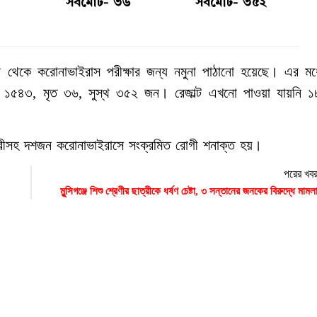
সর্বমোট- ৩৬
সর্বমোট- ৩৫২
র থেকে করোনাভাইরাস পরীক্ষার জন্য নমুনা পাঠানো হয়েছে। এর মধ
ত ১৫৪৩, মৃত ৩৬, সুস্থ ৩৫২ জন। রেজাল্ট এখনো পাওয়া যায়নি 
 নারীসহ দশজন করোনাভাইরাসে সংক্রমিত রোগী শনাক্ত হয়।
পরের খব
মুন্সিগঞ্জে শিশু শ্রেণীর ছাত্রীকে ধর্ষণ চেষ্টা, ৩ সন্তানের জনকের বিরুদ্ধে মামল