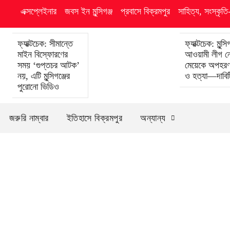
এক্সপ্লেইনার
জবস ইন মুন্সিগঞ্জ
প্রবাসে বিক্রমপুর
সাহিত্য, সংস্কৃত
ফ্যাক্টচেক: সীমান্তে
ফ্যাক্টচেক: মুন্সিগ
মাইন বিস্ফোরণের
আওয়ামী লীগ ন
সময় ‘গুপ্তচর আটক’
মেয়েকে অপহরণ,
নয়, এটি মুন্সিগঞ্জের
ও হত্যা—দাবিটি
পুরোনো ভিডিও
জরুরি নাম্বার
ইতিহাসে বিক্রমপুর
অন্যান্য