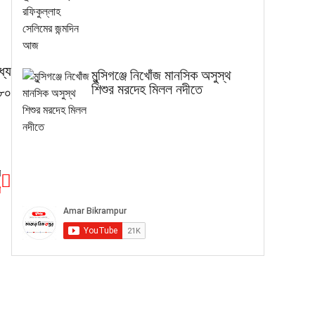
্যে
মুন্সিগঞ্জে নিখোঁজ মানসিক অসুস্থ
শিশুর মরদেহ মিলল নদীতে
১৮০
র
া