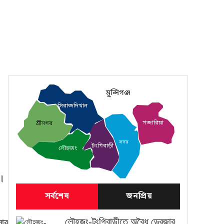
মুন্সিগঞ্জ
সিরাজদিখান
গজারিয়া
শ্রীনগর
সদর
টংগিবাড়ী
লৌহজং
ন।
সর্বশেষ
জনপ্রিয়
লৌহজং-টংগিবাড়ীতে অবৈধ ড্রেজার
লার