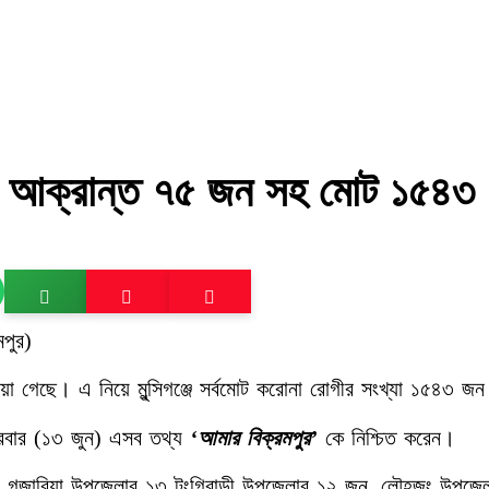
নতুন আক্রান্ত ৭৫ জন সহ মোট ১৫৪৩
পুর)
 গেছে। এ নিয়ে মুন্সিগঞ্জে সর্বমোট করোনা রোগীর সংখ্যা ১৫৪৩ জ
ক্রবার (১৩ জুন) এসব তথ্য
‘আমার বিক্রমপুর’
কে নিশ্চিত করেন।
জন, গজারিয়া উপজেলার ১৩ টংগিবাড়ী উপজেলার ১২ জন, লৌহজং উপজে