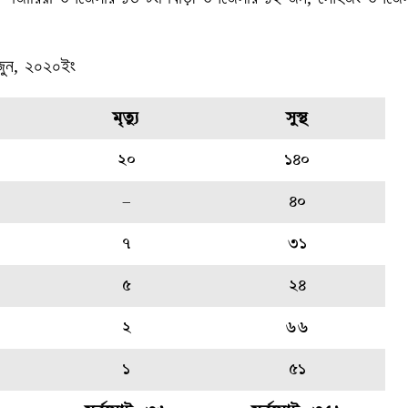
জুন, ২০২০ইং
মৃত্যু
সুস্থ
২০
১৪০
–
৪০
৭
৩১
৫
২৪
২
৬৬
১
৫১