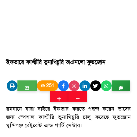
ইফতারে কাশ্মীরি ভুনাখিচুরি অানলো ফুডজোন
251
রমযানে যারা বাইরে ইফতার করতে পছন্দ করেন তাদের
জন্য স্পেশাল কাশ্মীরি ভুনাখিচুরি চালু করেছে ফুডজোন
মুন্সিগঞ্জ রেষ্টুরেন্ট এন্ড পার্টি সেন্টার।