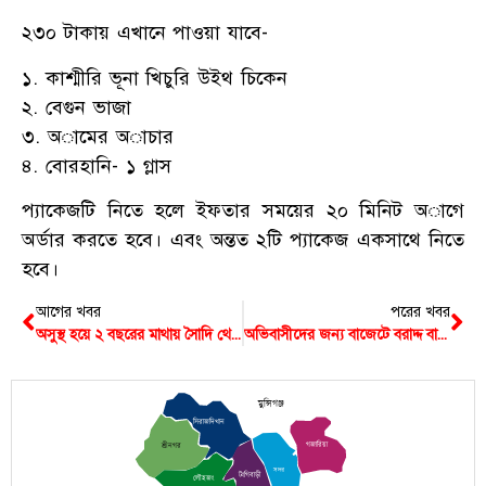
২৩০ টাকায় এখানে পাওয়া যাবে-
১. কাশ্মীরি ভূনা খিচুরি উইথ চিকেন
২. বেগুন ভাজা
৩. অামের অাচার
৪. বোরহানি- ১ গ্লাস
প্যাকেজটি নিতে হলে ইফতার সময়ের ২০ মিনিট অাগে
অর্ডার করতে হবে। এবং অন্তত ২টি প্যাকেজ একসাথে নিতে
হবে।
আগের খবর
পরের খবর
অসুস্থ হয়ে ২ বছরের মাথায় সৈাদি থেকে দেশে ফিরলেন মুন্সিগঞ্জের লামিয়া
অভিবাসীদের জন্য বাজেটে বরাদ্দ বাড়ানোর দাবীতে ওকাপের সংলাপ
মুন্সিগঞ্জ
সিরাজদিখান
গজারিয়া
শ্রীনগর
সদর
টংগিবাড়ী
লৌহজং