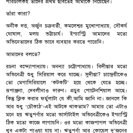
পরিচালকই তাঁদের প্রথম ছবিতেই আমাকে নিয়েছেন।
তাঁরা কারা?
অনীক দত্ত, অর্জুন চক্রবর্তী, কমলেশ্বর মুখোপাধ্যায়, সৌকর্য
ঘোষাল, মলয় ভট্টাচার্য। ইন্ডাস্ট্রি আমাদের মতো
অভিনেতাদের ঠিক ভাবে ব্যবহার করতে পারেনি।
আমাদের বলতে?
রচনা বন্দ্যোপাধ্যায়। অনন্যা চট্টোপাধ্যায়। বিদীপ্তার মতো
অভিনেত্রী শুধু সিরিয়াল করে যাচ্ছে। সুদীপ্তা? চান্দ্রেয়ীকেও
তো মেগাসিরিয়ালে ‘কটকটি’ হয়ে থেকে যেতে হচ্ছে।
রূপাঞ্জনা, দেবলীনাও দারুণ। প্রচুর পোটেনশিয়াল আছে।
কিন্তু ক্লিক করার ফর্মুলাটা যে কী,আমি জানি না। জানলে কি
আর শুধু ‘চৌকাঠ’-এই আটকে থাকতাম? আমার তো এটাও
মনে হয় ঋতুপর্ণার মতো ভার্সাটাইল অভিনেত্রীকেও ইন্ডাস্ট্রি
ঠিক মতো কাজে লাগায়নি। ওর মতো কাজপাগল অভিনেত্রী
খুব একটা পাওয়া যায় না। ঋতুপর্ণা আর কোয়েল দু’জনের