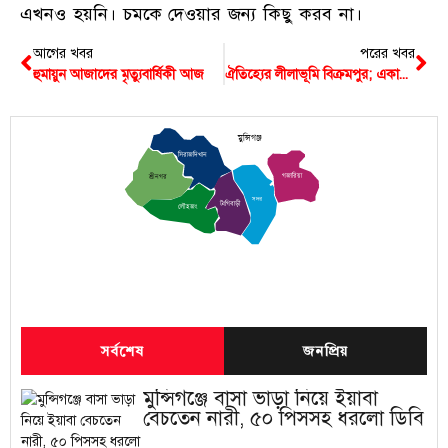
এখনও হয়নি। চমকে দেওয়ার জন্য কিছু করব না।
আগের খবর
পরের খবর
হুমায়ুন আজাদের মৃত্যুবার্ষিকী আজ
ঐতিহ্যের লীলাভূমি বিক্রমপুর; একাল সেকাল
মুন্সিগঞ্জ
সিরাজদিখান
গজারিয়া
শ্রীনগর
সদর
টংগিবাড়ী
লৌহজং
সর্বশেষ
জনপ্রিয়
মুন্সিগঞ্জে বাসা ভাড়া নিয়ে ইয়াবা
বেচতেন নারী, ৫০ পিসসহ ধরলো ডিবি