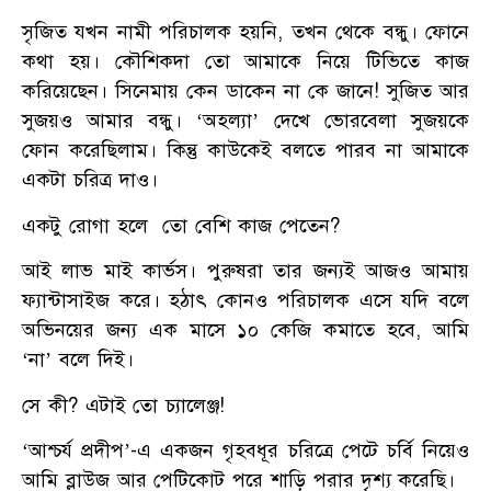
সৃজিত যখন নামী পরিচালক হয়নি, তখন থেকে বন্ধু। ফোনে
কথা হয়। কৌশিকদা তো আমাকে নিয়ে টিভিতে কাজ
করিয়েছেন। সিনেমায় কেন ডাকেন না কে জানে! সুজিত আর
সুজয়ও আমার বন্ধু। ‘অহল্যা’ দেখে ভোরবেলা সুজয়কে
ফোন করেছিলাম। কিন্তু কাউকেই বলতে পারব না আমাকে
একটা চরিত্র দাও।
একটু রোগা হলে তো বেশি কাজ পেতেন?
আই লাভ মাই কার্ভস। পুরুষরা তার জন্যই আজও আমায়
ফ্যান্টাসাইজ করে। হঠাৎ কোনও পরিচালক এসে যদি বলে
অভিনয়ের জন্য এক মাসে ১০ কেজি কমাতে হবে, আমি
‘না’ বলে দিই।
সে কী? এটাই তো চ্যালেঞ্জ!
‘আশ্চর্য প্রদীপ’-এ একজন গৃহবধূর চরিত্রে পেটে চর্বি নিয়েও
আমি ব্লাউজ আর পেটিকোট পরে শাড়ি পরার দৃশ্য করেছি।