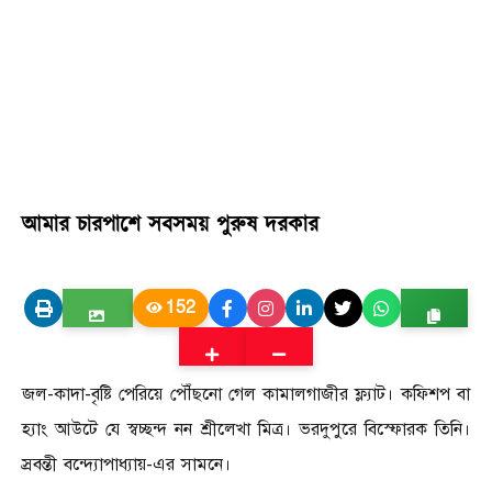
আমার চারপাশে সবসময় পুরুষ দরকার
152
জল-কাদা-বৃষ্টি পেরিয়ে পৌঁছনো গেল কামালগাজীর ফ্ল্যাট। কফিশপ বা
হ্যাং আউটে যে স্বচ্ছন্দ নন শ্রীলেখা মিত্র। ভরদুপুরে বিস্ফোরক তিনি।
স্রবন্তী বন্দ্যোপাধ্যায়-এর সামনে।