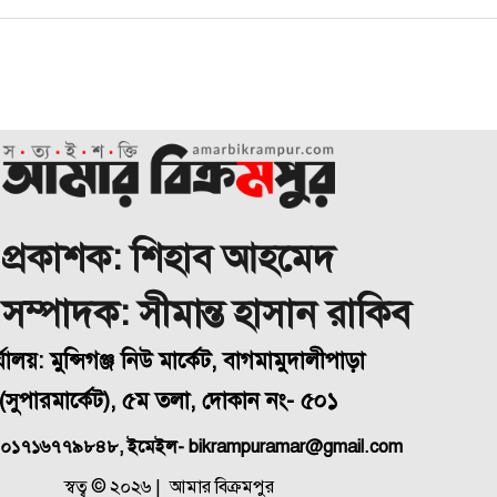
প্রকাশক: শিহাব আহমেদ
া সম্পাদক: সীমান্ত হাসান রাকিব
্যালয়: মুন্সিগঞ্জ নিউ মার্কেট, বাগমামুদালীপাড়া
(
সুপারমার্কেট), ৫ম তলা, দোকান নং- ৫০১
 ০১৭১৬৭৭৯৮৪৮, ইমেইল- bikrampuramar@gmail.com
স্বত্ব © ২০২৬ | আমার বিক্রমপুর