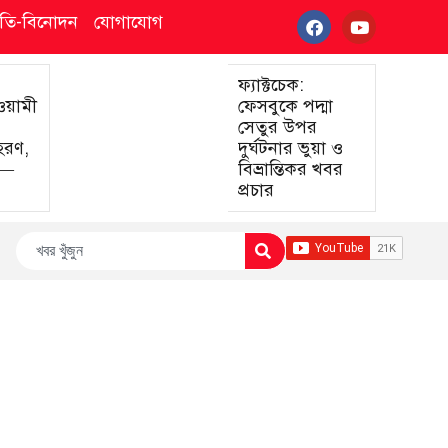
্কৃতি-বিনোদন
যোগাযোগ
ফ্যাক্টচেক:
আওয়ামী
ফেসবুকে পদ্মা
সেতুর উপর
হরণ,
দুর্ঘটনার ভুয়া ও
া—
বিভ্রান্তিকর খবর
প্রচার