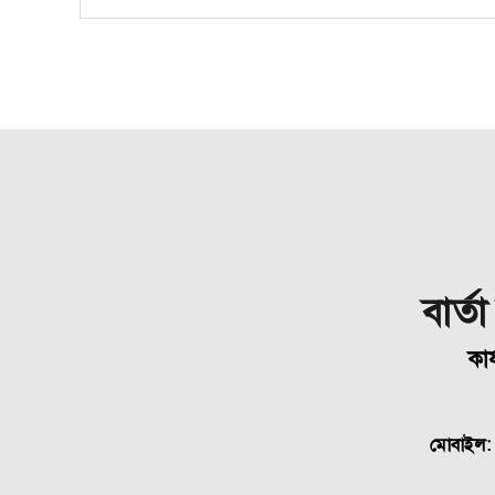
বার্ত
কার
মোবাইল: