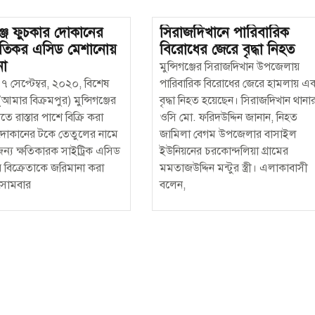
গঞ্জে ফুচকার দোকানের
সিরাজদিখানে পারিবারিক
্ষতিকর এসিড মেশানোয়
বিরোধের জেরে বৃদ্ধা নিহত
না
মুন্সিগঞ্জের সিরাজদিখান উপজেলায়
জ, ৭ সেপ্টেম্বর, ২০২০, বিশেষ
পারিবারিক বিরোধের জেরে হামলায় এ
 (আমার বিক্রমপুর) মুন্সিগঞ্জের
বৃদ্ধা নিহত হয়েছেন। সিরাজদিখান থানা
ে রাস্তার পাশে বিক্রি করা
ওসি মো. ফরিদউদ্দিন জানান, নিহত
দোকানের টকে তেতুলের নামে
জামিলা বেগম উপজেলার বাসাইল
ের জন্য ক্ষতিকারক সাইট্রিক এসিড
ইউনিয়নের চরকোন্দলিয়া গ্রামের
 বিক্রেতাকে জরিমানা করা
মমতাজউদ্দিন মন্টুর স্ত্রী। এলাকাবাসী
সোমবার
বলেন,