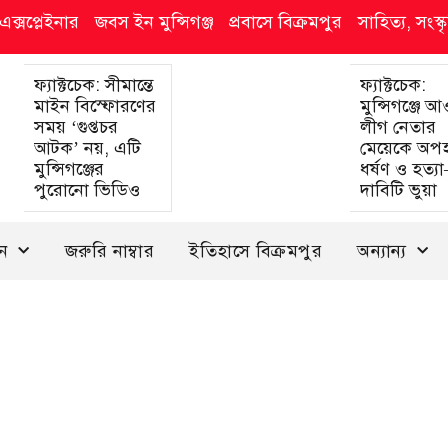
এক্সপ্লেইনার
জবস ইন মুন্সিগঞ্জ
প্রবাসে বিক্রমপুর
সাহিত্য, সংস
ফ্যাক্টচেক: সীমান্তে
ফ্যাক্টচেক:
মাইন বিস্ফোরণের
মুন্সিগঞ্জে 
সময় ‘গুপ্তচর
লীগ নেতার
আটক’ নয়, এটি
মেয়েকে অপ
মুন্সিগঞ্জের
ধর্ষণ ও হত্য
পুরোনো ভিডিও
দাবিটি ভুয়া
দন
জরুরি নাম্বার
ইতিহাসে বিক্রমপুর
অন্যান্য