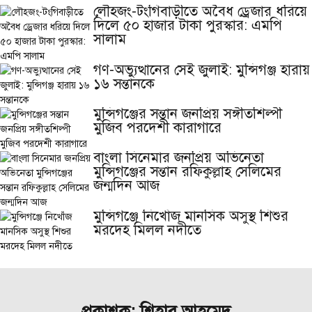
লৌহজং-টংগিবাড়ীতে অবৈধ ড্রেজার ধরিয়ে
দিলে ৫০ হাজার টাকা পুরস্কার: এমপি
সালাম
গণ-অভ্যুত্থানের সেই জুলাই: মুন্সিগঞ্জ হারায়
১৬ সন্তানকে
মুন্সিগঞ্জের সন্তান জনপ্রিয় সঙ্গীতশিল্পী
মুজিব পরদেশী কারাগারে
বাংলা সিনেমার জনপ্রিয় অভিনেতা
মুন্সিগঞ্জের সন্তান রফিকুল্লাহ সেলিমের
জন্মদিন আজ
মুন্সিগঞ্জে নিখোঁজ মানসিক অসুস্থ শিশুর
মরদেহ মিলল নদীতে
প্রকাশক: শিহাব আহমেদ