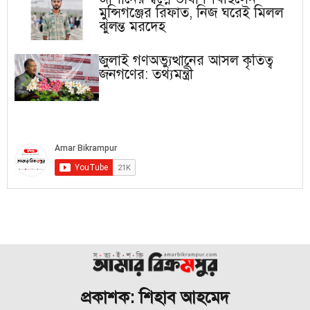
মুন্সিগঞ্জের রিফাত, নিজ ঘরেই মিলল
ঝুলন্ত মরদেহ
জুলাই গণঅভ্যুত্থানের আসল কৃতিত্ব
জনগণের: তথ্যমন্ত্রী
প্রকাশক: শিহাব আহমেদ