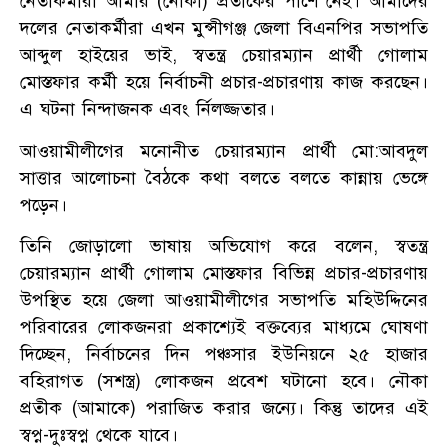
নেতাকর্মীরা আমার (নৌকা) প্রতীকের পাশে নেই। আমাদের
দলের নেতাকর্মীরা এখন মুন্সীগঞ্জ জেলা বিএনপির সভাপতি
আব্দুল হাইয়ের ভাই, স্বতন্ত্র চেয়ারম্যান প্রার্থী গোলাম
মোস্তফার কর্মী হয়ে নির্বাচনী প্রচার-প্রচারণায় কাজ করছেন।
এ ঘটনা নিন্দাজনক এবং র্নিলজ্জতার।
আওয়ামীলীগের মনোনীত চেয়ারম্যান প্রার্থী মো:আবদুল
সাত্তার আলোচনা বৈঠকে কথা বলতে বলতে কান্নায় ভেঙ্গে
পড়েন।
তিনি জোড়ালো ভাষায় অভিযোগ করে বলেন, স্বতন্ত্র
চেয়ারম্যান প্রার্থী গোলাম মোস্তফার বিভিন্ন প্রচার-প্রচারণায়
উপস্থিত হয়ে জেলা আওয়ামীলীগের সভাপতি মহিউদ্দিনের
পরিবারের লোকজনরা প্রকাশ্যেই বক্তব্যের মাধ্যমে ঘোষণা
দিচ্ছেন, নির্বাচনের দিন পঞ্চসার ইউনিয়নে ২৫ হাজার
বহিরাগত (সশস্ত্র) লোকজন প্রবেশ ঘটানো হবে। নৌকা
প্রতীক (আমাকে) পরাজিত করার জন্যে। কিন্তু তাদের এই
স্বপ্ন-দুঃস্বপ্ন থেকে যাবে।