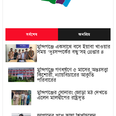
সর্বশেষ
জনপ্রিয়
মুন্সিগঞ্জে একসাথে বসে ইয়াবা খাওয়ার
সময় ‘দুঃসম্পর্কের বন্ধু’সহ গ্রেপ্তার ৪
মুন্সিগঞ্জে গণধর্ষণে ৫ মাসের অন্তঃসত্ত্বা
কিশোরী, ন্যায়বিচারের আকুতি
পরিবারের
মুন্সিগঞ্জের সোনারং জোড়া মঠ দেখতে
এলেন মালদ্বীপের রাষ্ট্রদূত
জাপানের স্বপ্নে ভাষা শিখছিলেন