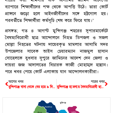
ব্যাপারে শিক্ষার্থীদের পক্ষ থেকে আপত্তি উঠে। তারা কোর্ট
প্রাঙ্গনে জড়ো হলে আইনজীবীদের সঙ্গে হট্টগোল হয়।
পরবর্তীতে শিক্ষার্থীরা কর্মসূচি শেষ করে ফিরে যায়।’
প্রসঙ্গত; গত ৪ আগস্ট মুন্সিগঞ্জ শহরের সুপারমার্কেটে
বৈষম্যবিরোধী ছাত্র আন্দোলনে নিহত ডিপজল ও সজল
মোল্লা নিহতের ঘটনায় দায়েরকৃত মামলার আসামি সদর
উপজেলার সাবেক ভাইস চেয়ারম্যান নাজমুল হাসান
সোহেলকে বুধবার দুপুরে জামিনের আদেশ দেন জেলা ও
দায়রা জজ আদালতের বিচারক কাজী মোহাম্মদ হান্নান।
পরে খবর পেয়ে কোর্ট এলাকায় যান আন্দোলনকারীরা।
আগের খবর
পরের খবর
মুন্সিগঞ্জে বাসা থেকে বের হয়ে ৯ দিন ধরে নিখোঁজ ব্যবসায়ী
মুন্সিগঞ্জে হা.মলা.য় বৈষম্যবিরোধী ছাত্র আন্দোলনের সক্রিয় সদস্য জ.খম
মুন্সিগঞ্জ
সিরাজদিখান
গজারিয়া
শ্রীনগর