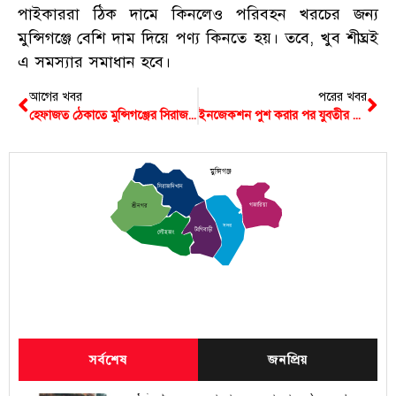
পাইকাররা ঠিক দামে কিনলেও পরিবহন খরচের জন্য
মুন্সিগঞ্জে বেশি দাম দিয়ে পণ্য কিনতে হয়। তবে, খুব শীঘ্রই
এ সমস্যার সমাধান হবে।
আগের খবর
পরের খবর
হেফাজত ঠেকাতে মুন্সিগঞ্জের সিরাজদিখানে ১৪৪ ধারা জারি
ইনজেকশন পুশ করার পর যুবতীর মৃত্যু, অভিযোগ হাসপাতালের বিরুদ্ধে
মুন্সিগঞ্জ
সিরাজদিখান
গজারিয়া
শ্রীনগর
সদর
টংগিবাড়ী
লৌহজং
সর্বশেষ
জনপ্রিয়