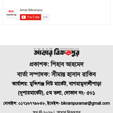
প্রকাশক: শিহাব আহমেদ
বার্তা সম্পাদক: সীমান্ত হাসান রাকিব
কার্যালয়: মুন্সিগঞ্জ নিউ মার্কেট, বাগমামুদালীপাড়া
(
সুপারমার্কেট), ৫ম তলা, দোকান নং- ৫০১
মোবাইল: ০১৭১৬৭৭৯৮৪৮, ইমেইল- bikrampuramar@gmail.com
স্বত্ব © ২০২৬ | আমার বিক্রমপুর