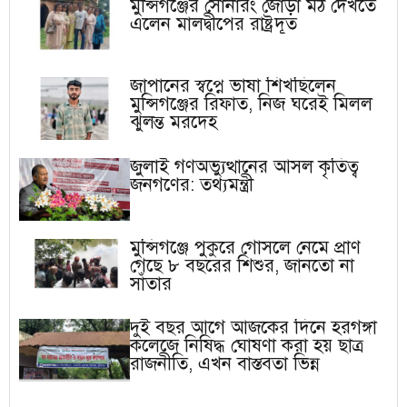
মুন্সিগঞ্জের সোনারং জোড়া মঠ দেখতে
এলেন মালদ্বীপের রাষ্ট্রদূত
জাপানের স্বপ্নে ভাষা শিখছিলেন
মুন্সিগঞ্জের রিফাত, নিজ ঘরেই মিলল
ঝুলন্ত মরদেহ
জুলাই গণঅভ্যুত্থানের আসল কৃতিত্ব
জনগণের: তথ্যমন্ত্রী
মুন্সিগঞ্জে পুকুরে গোসলে নেমে প্রাণ
গেছে ৮ বছরের শিশুর, জানতো না
সাঁতার
দুই বছর আগে আজকের দিনে হরগঙ্গা
কলেজে নিষিদ্ধ ঘোষণা করা হয় ছাত্র
রাজনীতি, এখন বাস্তবতা ভিন্ন