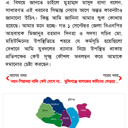
এ বিষয়ে জানতে চাইলে মুহাম্মদ মাসুদ রানা বলেন,
সাধারণত এই ধরনের সিদ্ধান্ত নেয়ার আগে অন্তত কারনটাও
জানানো উচিৎ। কিন্তু আমি জানিনা আমার ভুল কোথায়
হয়েছে। আমার মনে হচ্ছে- গত ১ সেপ্টেম্বর জেলা বিএনপির
আহবায়ক মিজানুর রহমান সিনহা ও সদস্য সচিব মো,
মহিউদ্দিনের উপস্থিতিতে শহরে যে কর্মসূচি হয়েছিলো
সেখানে আমি যুবদলের ব্যানার নিয়ে উপস্থিত থাকায়
প্রতিপক্ষের কেউ সূক্ষ্ম কৌশল অবলম্বন করে আমাকে
দমানোর চেষ্টা করছেন।
আগের খবর
পরের খবর
‘নয়ন-পিয়াসরা নাকি কেউ দেশে নাই, তারা পার্শ্ববর্তী কোন দেশে চলে গেছে’- স্বরাষ্ট্র উপদেষ্টা
মুন্সিগঞ্জে কাগজের কার্টনের ভেতরে মিললো ছেলে নবজাতকের মরদেহ
মুন্সিগঞ্জ
সিরাজদিখান
গজারিয়া
শ্রীনগর
সদর
টংগিবাড়ী
লৌহজং