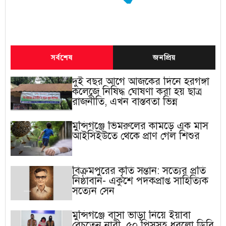
সর্বশেষ
জনপ্রিয়
দুই বছর আগে আজকের দিনে হরগঙ্গা
কলেজে নিষিদ্ধ ঘোষণা করা হয় ছাত্র
রাজনীতি, এখন বাস্তবতা ভিন্ন
মুন্সিগঞ্জে ভিমরুলের কামড়ে এক মাস
আইসিইউতে থেকে প্রাণ গেল শিশুর
বিক্রমপুরের কৃতি সন্তান: সত্যের প্রতি
নিষ্ঠাবান- একুশে পদকপ্রাপ্ত সাহিত্যিক
সত্যেন সেন
মুন্সিগঞ্জে বাসা ভাড়া নিয়ে ইয়াবা
বেচতেন নারী, ৫০ পিসসহ ধরলো ডিবি