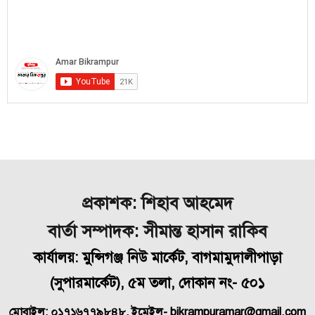
প্রকাশক: শিহাব আহমেদ
বার্তা সম্পাদক: সীমান্ত হাসান রাকিব
কার্যালয়: মুন্সিগঞ্জ নিউ মার্কেট, বাগমামুদালীপাড়া
(
সুপারমার্কেট), ৫ম তলা, দোকান নং- ৫০১
মোবাইল: ০১৭১৬৭৭৯৮৪৮, ইমেইল- bikrampuramar@gmail.com