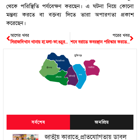
থেকে পরিস্থিতি পর্যবেক্ষণ করছেন। এ ঘটনা নিয়ে কোনো
মন্তব্য করতে বা বক্তব্য দিতে তারা অপারগতা প্রকাশ
করেছেন।
আগের খবর
পরের খবর
সিরাজদিখান থানায় হা.মলা-ভা.ঙচুরকারীদের কোন ছাড় দেবে না পুলিশ, হয়েছে মামলা
শবে বরাতে কবরস্থান পরিস্কার করতে গিয়ে দেখা গেল ৫ কঙ্কালের মাথার খুলি নেই
মুন্সিগঞ্জ
সিরাজদিখান
গজারিয়া
শ্রীনগর
সদর
টংগিবাড়ী
লৌহজং
সর্বশেষ
জনপ্রিয়
জাতীয় কারাতে প্রতিযোগিতায় ডাবল