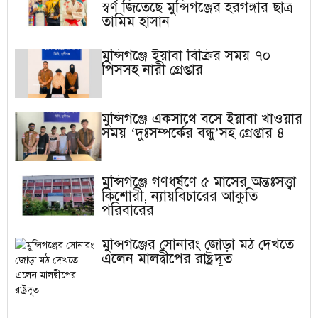
স্বর্ণ জিতেছে মুন্সিগঞ্জের হরগঙ্গার ছাত্র
তামিম হাসান
মুন্সিগঞ্জে ইয়াবা বিক্রির সময় ৭০
পিসসহ নারী গ্রেপ্তার
মুন্সিগঞ্জে একসাথে বসে ইয়াবা খাওয়ার
সময় ‘দুঃসম্পর্কের বন্ধু’সহ গ্রেপ্তার ৪
মুন্সিগঞ্জে গণধর্ষণে ৫ মাসের অন্তঃসত্ত্বা
কিশোরী, ন্যায়বিচারের আকুতি
পরিবারের
মুন্সিগঞ্জের সোনারং জোড়া মঠ দেখতে
এলেন মালদ্বীপের রাষ্ট্রদূত