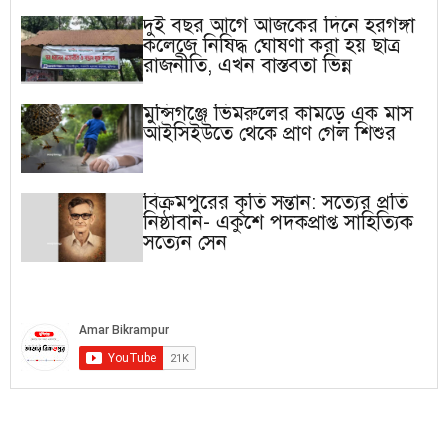
দুই বছর আগে আজকের দিনে হরগঙ্গা
কলেজে নিষিদ্ধ ঘোষণা করা হয় ছাত্র
রাজনীতি, এখন বাস্তবতা ভিন্ন
মুন্সিগঞ্জে ভিমরুলের কামড়ে এক মাস
আইসিইউতে থেকে প্রাণ গেল শিশুর
বিক্রমপুরের কৃতি সন্তান: সত্যের প্রতি
নিষ্ঠাবান- একুশে পদকপ্রাপ্ত সাহিত্যিক
সত্যেন সেন