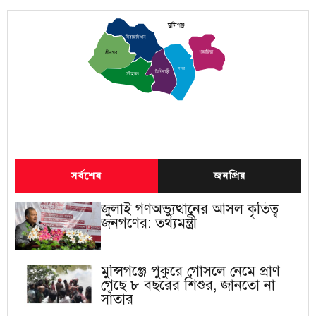
মুন্সিগঞ্জ
সিরাজদিখান
গজারিয়া
শ্রীনগর
সদর
টংগিবাড়ী
লৌহজং
সর্বশেষ
জনপ্রিয়
জুলাই গণঅভ্যুত্থানের আসল কৃতিত্ব
জনগণের: তথ্যমন্ত্রী
মুন্সিগঞ্জে পুকুরে গোসলে নেমে প্রাণ
গেছে ৮ বছরের শিশুর, জানতো না
সাঁতার