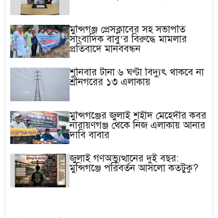
মুন্সিগঞ্জ প্রেসক্লাবের সহ সভাপতি
সাংবাদিক বাবু’র বিরুদ্ধে মামলার
প্রতিবাদে মানববন্ধন
শনিবার টানা ৬ ঘণ্টা বিদ্যুৎ থাকবে না
শ্রীনগরের ১৩ এলাকায়
মুন্সিগঞ্জের জুলাই শহীদ মেহেদীর কবর
নারায়ণগঞ্জ থেকে নিজ এলাকায় আনার
দাবি বাবার
জুলাই গণঅভ্যুত্থানের দুই বছর:
মুন্সিগঞ্জে পরিবর্তন আসলো কতটুকু?