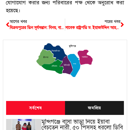
যোগাযোগ করার জন্য পরিবারের পক্ষ থেকে অনুরোধ করা
হয়েছে।
আগের খবর
পরের খবর
বিক্রমপুরের তিন সূর্যসন্তান: বিনয়, বাদল ও দীনেশের বীরত্বগাথার দিন আজ
সাবেক রাষ্ট্রপতি ড. ইয়াজউদ্দিন আহম্মেদের ১৩তম মৃত্যুবার্ষিকী আজ
মুন্সিগঞ্জ
সিরাজদিখান
গজারিয়া
শ্রীনগর
সদর
টংগিবাড়ী
লৌহজং
সর্বশেষ
জনপ্রিয়
মুন্সিগঞ্জে বাসা ভাড়া নিয়ে ইয়াবা
বেচতেন নারী, ৫০ পিসসহ ধরলো ডিবি