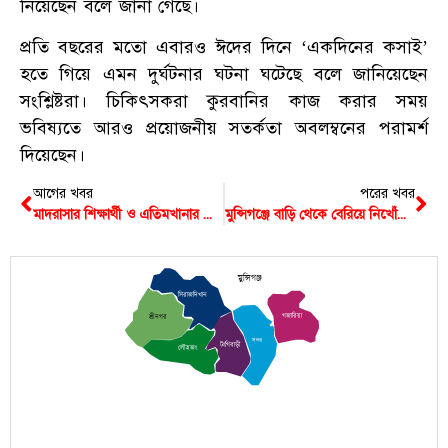
নিয়েছেন বলে জানা গেছে।
প্রতি বছরের মতো এবারও ঈদের দিনে ‘একদিনের কসাই’
হতে গিয়ে এমন দুর্ঘটনার ঘটনা ঘটেছে বলে জানিয়েছেন
সংশ্লিষ্টরা। চিকিৎসকরা কুরবানির কাজ করার সময়
ভবিষ্যতে আরও প্রয়োজনীয় সতর্কতা অবলম্বনের পরামর্শ
দিয়েছেন।
আগের খবর
পরের খবর
মাদরাসার শিক্ষার্থী ও এতিমখানার শিশুদের সঙ্গে ঈদ পালন করলেন মুন্সিগঞ্জের ডিসি
মুন্সিগঞ্জে বাড়ি থেকে বেরিয়ে নিখোঁজ গৃহবধূর মরদেহ মিললো নদীতে
মুন্সিগঞ্জ
সিরাজদিখান
গজারিয়া
শ্রীনগর
সদর
টংগিবাড়ী
লৌহজং