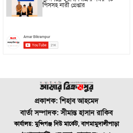
পিসসহ নারী গ্রেপ্তার
প্রকাশক: শিহাব আহমেদ
বার্তা সম্পাদক: সীমান্ত হাসান রাকিব
কার্যালয়: মুন্সিগঞ্জ নিউ মার্কেট, বাগমামুদালীপাড়া