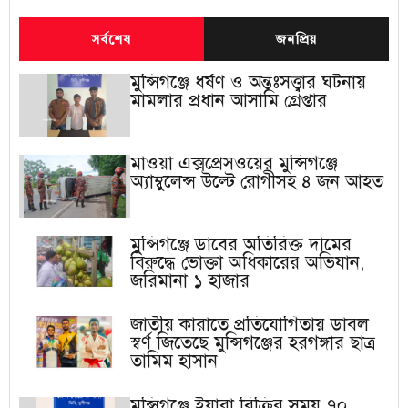
সর্বশেষ
জনপ্রিয়
মুন্সিগঞ্জে ধর্ষণ ও অন্তঃসত্ত্বার ঘটনায়
মামলার প্রধান আসামি গ্রেপ্তার
মাওয়া এক্সপ্রেসওয়ের মুন্সিগঞ্জে
অ্যাম্বুলেন্স উল্টে রোগীসহ ৪ জন আহত
মুন্সিগঞ্জে ডাবের অতিরিক্ত দামের
বিরুদ্ধে ভোক্তা অধিকারের অভিযান,
জরিমানা ১ হাজার
জাতীয় কারাতে প্রতিযোগিতায় ডাবল
স্বর্ণ জিতেছে মুন্সিগঞ্জের হরগঙ্গার ছাত্র
তামিম হাসান
মুন্সিগঞ্জে ইয়াবা বিক্রির সময় ৭০