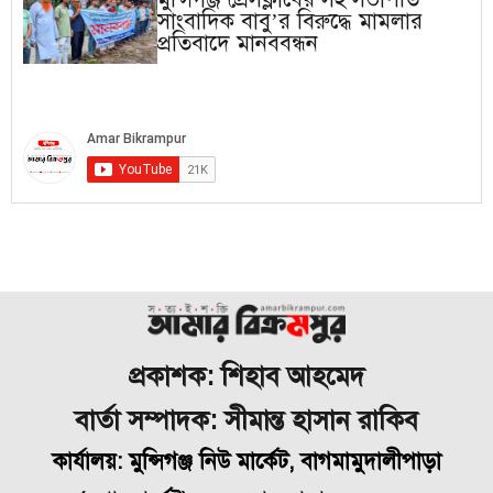
সাংবাদিক বাবু’র বিরুদ্ধে মামলার
প্রতিবাদে মানববন্ধন
প্রকাশক: শিহাব আহমেদ
বার্তা সম্পাদক: সীমান্ত হাসান রাকিব
কার্যালয়: মুন্সিগঞ্জ নিউ মার্কেট, বাগমামুদালীপাড়া