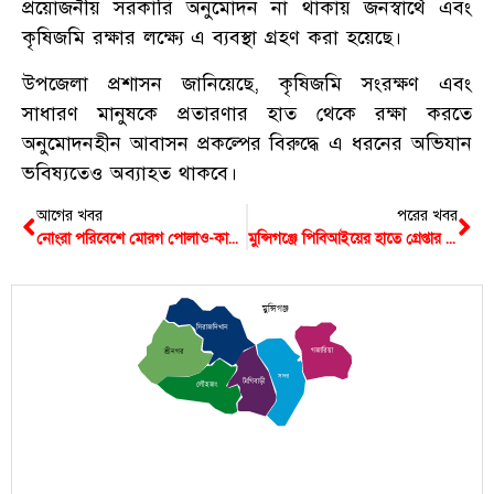
প্রয়োজনীয় সরকারি অনুমোদন না থাকায় জনস্বার্থে এবং
কৃষিজমি রক্ষার লক্ষ্যে এ ব্যবস্থা গ্রহণ করা হয়েছে।
উপজেলা প্রশাসন জানিয়েছে, কৃষিজমি সংরক্ষণ এবং
সাধারণ মানুষকে প্রতারণার হাত থেকে রক্ষা করতে
অনুমোদনহীন আবাসন প্রকল্পের বিরুদ্ধে এ ধরনের অভিযান
ভবিষ্যতেও অব্যাহত থাকবে।
আগের খবর
পরের খবর
নোংরা পরিবেশে মোরগ পোলাও-কাচ্চি তৈরি করছিলো মুন্সিগঞ্জের হাজী দম বিরিয়ানি
মুন্সিগঞ্জে পিবিআইয়ের হাতে গ্রেপ্তার আরিফ হত্যা মামলার আসামি, জানালো আরও তথ্য
মুন্সিগঞ্জ
সিরাজদিখান
গজারিয়া
শ্রীনগর
সদর
টংগিবাড়ী
লৌহজং