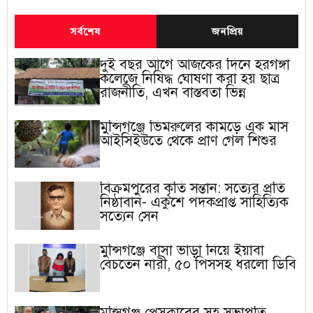
সর্বশেষ
জনপ্রিয়
দুই বছর আগে আজকের দিনে হরগঙ্গা
কলেজে নিষিদ্ধ ঘোষণা করা হয় ছাত্র
রাজনীতি, এখন বাস্তবতা ভিন্ন
মুন্সিগঞ্জে ভিমরুলের কামড়ে এক মাস
আইসিইউতে থেকে প্রাণ গেল শিশুর
বিক্রমপুরের কৃতি সন্তান: সত্যের প্রতি
নিষ্ঠাবান- একুশে পদকপ্রাপ্ত সাহিত্যিক
সত্যেন সেন
মুন্সিগঞ্জে বাসা ভাড়া নিয়ে ইয়াবা
বেচতেন নারী, ৫০ পিসসহ ধরলো ডিবি
মুন্সিগঞ্জ প্রেসক্লাবের সহ সভাপতি