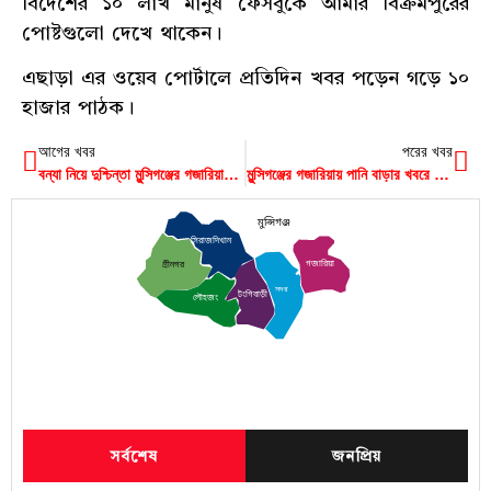
বিদেশের ১০ লাখ মানুষ ফেসবুকে আমার বিক্রমপুরের
পোষ্টগুলো দেখে থাকেন।
এছাড়া এর ওয়েব পোর্টালে প্রতিদিন খবর পড়েন গড়ে ১০
হাজার পাঠক।
আগের খবর
পরের খবর
বন্যা নিয়ে দুশ্চিন্তা মুন্সিগঞ্জের গজারিয়ায়, আজ সারাদিন পানি উঠানামা করবে মেঘনায়
মুন্সিগঞ্জের গজারিয়ায় পানি বাড়ার খবরে প্রস্তুত ১৭ বন্যা আশ্রয় কেন্দ্র
মুন্সিগঞ্জ
সিরাজদিখান
গজারিয়া
শ্রীনগর
সদর
টংগিবাড়ী
লৌহজং
সর্বশেষ
জনপ্রিয়