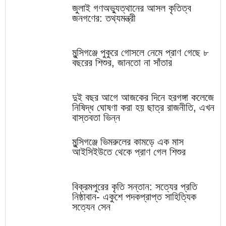
জুলাই গণঅভ্যুত্থানের আসল কৃতিত্ব
জনগণের: তথ্যমন্ত্রী
মুন্সিগঞ্জে পুকুরে গোসলে নেমে প্রাণ গেছে ৮
বছরের শিশুর, জানতো না সাঁতার
দুই বছর আগে আজকের দিনে হরগঙ্গা কলেজে
নিষিদ্ধ ঘোষণা করা হয় ছাত্র রাজনীতি, এখন
বাস্তবতা ভিন্ন
মুন্সিগঞ্জে ভিমরুলের কামড়ে এক মাস
আইসিইউতে থেকে প্রাণ গেল শিশুর
বিক্রমপুরের কৃতি সন্তান: সত্যের প্রতি
নিষ্ঠাবান- একুশে পদকপ্রাপ্ত সাহিত্যিক
সত্যেন সেন