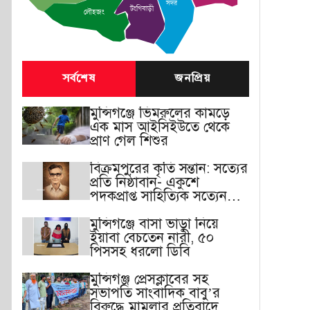
সদর
টংগিবাড়ী
লৌহজং
সর্বশেষ
জনপ্রিয়
মুন্সিগঞ্জে ভিমরুলের কামড়ে
এক মাস আইসিইউতে থেকে
প্রাণ গেল শিশুর
বিক্রমপুরের কৃতি সন্তান: সত্যের
প্রতি নিষ্ঠাবান- একুশে
পদকপ্রাপ্ত সাহিত্যিক সত্যেন
সেন
মুন্সিগঞ্জে বাসা ভাড়া নিয়ে
ইয়াবা বেচতেন নারী, ৫০
পিসসহ ধরলো ডিবি
মুন্সিগঞ্জ প্রেসক্লাবের সহ
সভাপতি সাংবাদিক বাবু’র
বিরুদ্ধে মামলার প্রতিবাদে