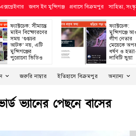
এক্সপ্লেইনার
জবস ইন মুন্সিগঞ্জ
প্রবাসে বিক্রমপুর
সাহিত্য, সংস
ফ্যাক্টচেক: সীমান্তে
ফ্যাক্টচেক:
মাইন বিস্ফোরণের
মুন্সিগঞ্জে 
সময় ‘গুপ্তচর
লীগ নেতার
আটক’ নয়, এটি
মেয়েকে অপ
মুন্সিগঞ্জের
ধর্ষণ ও হত্য
পুরোনো ভিডিও
দাবিটি ভুয়া
দন
জরুরি নাম্বার
ইতিহাসে বিক্রমপুর
অন্যান্য
ার্ড ভ্যানের পেছনে বাসের