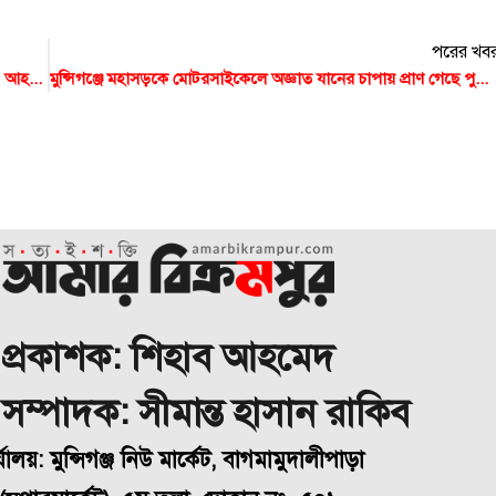
পরের খব
এক্সপ্রেসওয়েতে বাসের পেছনে ট্রাকের ধাক্কায় প্রাণ গেছে একজনের, আহত ১২
মুন্সিগঞ্জে মহাসড়কে মোটরসাইকেলে অজ্ঞাত যানের চাপায় প্রাণ গেছে পুলিশ সদস্যের
প্রকাশক: শিহাব আহমেদ
া সম্পাদক: সীমান্ত হাসান রাকিব
্যালয়: মুন্সিগঞ্জ নিউ মার্কেট, বাগমামুদালীপাড়া