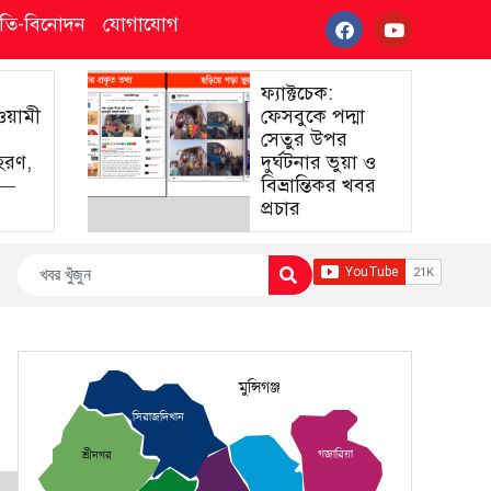
্কৃতি-বিনোদন
যোগাযোগ
ফ্যাক্টচেক:
আওয়ামী
ফেসবুকে পদ্মা
সেতুর উপর
হরণ,
দুর্ঘটনার ভুয়া ও
া—
বিভ্রান্তিকর খবর
প্রচার
মুন্সিগঞ্জ
সিরাজদিখান
গজারিয়া
শ্রীনগর