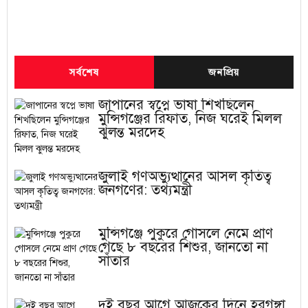
সর্বশেষ
জনপ্রিয়
জাপানের স্বপ্নে ভাষা শিখছিলেন
মুন্সিগঞ্জের রিফাত, নিজ ঘরেই মিলল
ঝুলন্ত মরদেহ
জুলাই গণঅভ্যুত্থানের আসল কৃতিত্ব
জনগণের: তথ্যমন্ত্রী
মুন্সিগঞ্জে পুকুরে গোসলে নেমে প্রাণ
গেছে ৮ বছরের শিশুর, জানতো না
সাঁতার
দুই বছর আগে আজকের দিনে হরগঙ্গা