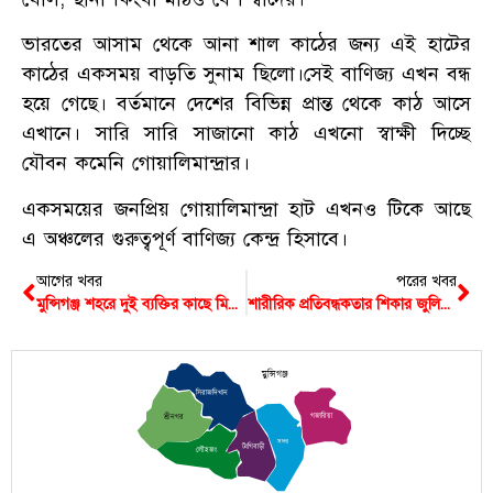
ভারতের আসাম থেকে আনা শাল কাঠের জন্য এই হাটের
কাঠের একসময় বাড়তি ‍সুনাম ছিলো।সেই বাণিজ্য এখন বন্ধ
হয়ে গেছে। বর্তমানে দেশের বিভিন্ন প্রান্ত থেকে কাঠ আসে
এখানে। সারি সারি সাজানো কাঠ এখনো স্বাক্ষী দিচ্ছে
যৌবন কমেনি গোয়ালিমান্দ্রার।
একসময়ের জনপ্রিয় গোয়ালিমান্দ্রা হাট এখনও টিকে আছে
এ অঞ্চলের গুরুত্বপূর্ণ বাণিজ্য কেন্দ্র হিসাবে।
আগের খবর
পরের খবর
মুন্সিগঞ্জ শহরে দুই ব্যক্তির কাছে মিললো রামদা- চাইনিজ কুড়ালসহ ১৭ দেশীয় অস্ত্র
শারীরিক প্রতিবন্ধকতার শিকার জুলিয়ার চাকরির ব্যবস্থা করলেন মাসুদ রানা
মুন্সিগঞ্জ
সিরাজদিখান
গজারিয়া
শ্রীনগর
সদর
টংগিবাড়ী
লৌহজং