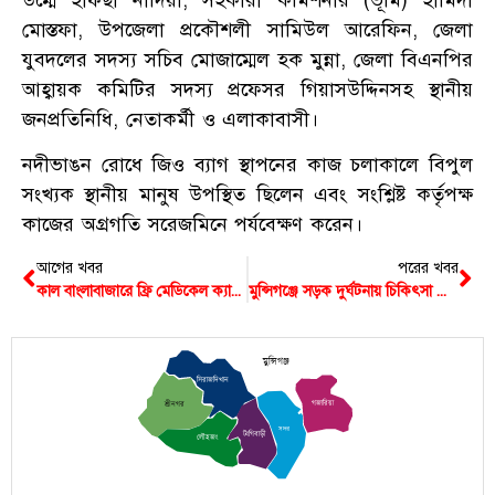
মোস্তফা, উপজেলা প্রকৌশলী সামিউল আরেফিন, জেলা
যুবদলের সদস্য সচিব মোজাম্মেল হক মুন্না, জেলা বিএনপির
আহ্বায়ক কমিটির সদস্য প্রফেসর গিয়াসউদ্দিনসহ স্থানীয়
জনপ্রতিনিধি, নেতাকর্মী ও এলাকাবাসী।
নদীভাঙন রোধে জিও ব্যাগ স্থাপনের কাজ চলাকালে বিপুল
সংখ্যক স্থানীয় মানুষ উপস্থিত ছিলেন এবং সংশ্লিষ্ট কর্তৃপক্ষ
কাজের অগ্রগতি সরেজমিনে পর্যবেক্ষণ করেন।
আগের খবর
পরের খবর
কাল বাংলাবাজারে ফ্রি মেডিকেল ক্যাম্প ও ফ্রি ঔষধ বিতরণ, থাকবে ৪ বিশেষজ্ঞ ডাক্তার
মুন্সিগঞ্জে সড়ক দুর্ঘটনায় চিকিৎসা শেষে ফিরে ‘জুলাই যোদ্ধা’র মৃত্যু
মুন্সিগঞ্জ
সিরাজদিখান
গজারিয়া
শ্রীনগর
সদর
টংগিবাড়ী
লৌহজং