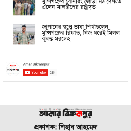
মুন্সিগঞ্জের সোনারং জোড়া মঠ দেখতে
এলেন মালদ্বীপের রাষ্ট্রদূত
জাপানের স্বপ্নে ভাষা শিখছিলেন
মুন্সিগঞ্জের রিফাত, নিজ ঘরেই মিলল
ঝুলন্ত মরদেহ
প্রকাশক: শিহাব আহমেদ