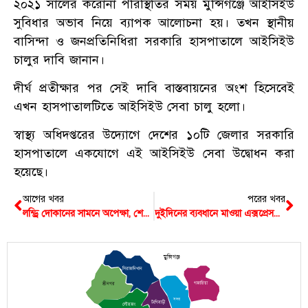
২০২১ সালের করোনা পরিস্থিতির সময় মুন্সিগঞ্জে আইসিইউ
সুবিধার অভাব নিয়ে ব্যাপক আলোচনা হয়। তখন স্থানীয়
বাসিন্দা ও জনপ্রতিনিধিরা সরকারি হাসপাতালে আইসিইউ
চালুর দাবি জানান।
দীর্ঘ প্রতীক্ষার পর সেই দাবি বাস্তবায়নের অংশ হিসেবেই
এখন হাসপাতালটিতে আইসিইউ সেবা চালু হলো।
স্বাস্থ্য অধিদপ্তরের উদ্যোগে দেশের ১০টি জেলার সরকারি
হাসপাতালে একযোগে এই আইসিইউ সেবা উদ্বোধন করা
হয়েছে।
আগের খবর
পরের খবর
লন্ড্রি দোকানের সামনে অপেক্ষা, শেষ পর্যন্ত ২২০০ ইয়াবাসহ ধরা পড়লেন দুজন
দুইদিনের ব্যবধানে মাওয়া এক্সপ্রেসওয়েতে মিললো শরীরে আঘাতপ্রাপ্ত আরও এক মরদেহ
মুন্সিগঞ্জ
সিরাজদিখান
গজারিয়া
শ্রীনগর
সদর
টংগিবাড়ী
লৌহজং