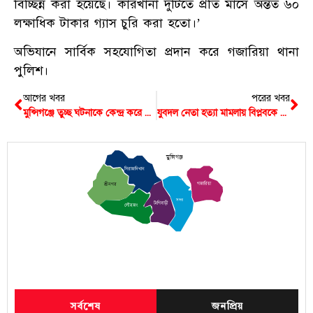
বিচ্ছিন্ন করা হয়েছে। কারখানা দুটিতে প্রতি মাসে অন্তত ৬০
লক্ষাধিক টাকার গ্যাস চুরি করা হতো।’
অভিযানে সার্বিক সহযোগিতা প্রদান করে গজারিয়া থানা
পুলিশ।
আগের খবর
পরের খবর
মুন্সিগঞ্জে তুচ্ছ ঘটনাকে কেন্দ্র করে দুই পক্ষের টেটাযুদ্ধে আহত ১০
যুবদল নেতা হত্যা মামলায় বিপ্লবকে আদালতে প্রেরণ, রাখা হয়েছে কেরাণীগঞ্জ কারাগারে
মুন্সিগঞ্জ
সিরাজদিখান
গজারিয়া
শ্রীনগর
সদর
টংগিবাড়ী
লৌহজং
সর্বশেষ
জনপ্রিয়