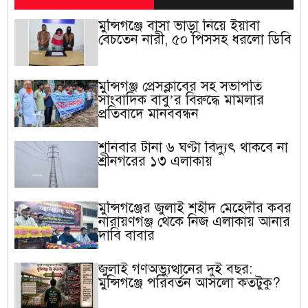
মুন্সিগঞ্জে বাসা ভাড়া নিয়ে ইয়াবা
বেচতেন নারী, ৫০ পিসসহ ধরলো ডিবি
মুন্সিগঞ্জ প্রেসক্লাবের সহ সভাপতি
সাংবাদিক বাবু’র বিরুদ্ধে মামলার
প্রতিবাদে মানববন্ধন
শনিবার টানা ৬ ঘণ্টা বিদ্যুৎ থাকবে না
শ্রীনগরের ১৩ এলাকায়
মুন্সিগঞ্জের জুলাই শহীদ মেহেদীর কবর
নারায়ণগঞ্জ থেকে নিজ এলাকায় আনার
দাবি বাবার
জুলাই গণঅভ্যুত্থানের দুই বছর:
মুন্সিগঞ্জে পরিবর্তন আসলো কতটুকু?