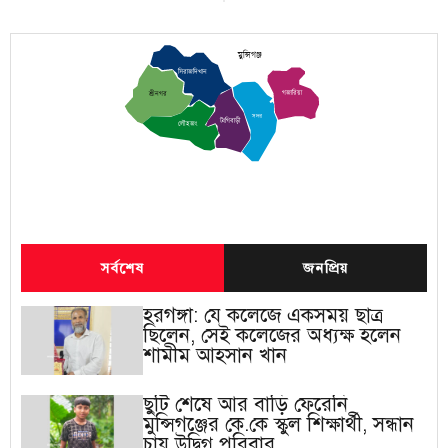
মুন্সিগঞ্জ
সিরাজদিখান
গজারিয়া
শ্রীনগর
সদর
টংগিবাড়ী
লৌহজং
সর্বশেষ
জনপ্রিয়
হরগঙ্গা: যে কলেজে একসময় ছাত্র
ছিলেন, সেই কলেজের অধ্যক্ষ হলেন
শামীম আহসান খান
ছুটি শেষে আর বাড়ি ফেরেনি
মুন্সিগঞ্জের কে.কে স্কুল শিক্ষার্থী, সন্ধান
চায় উদ্বিগ্ন পরিবার