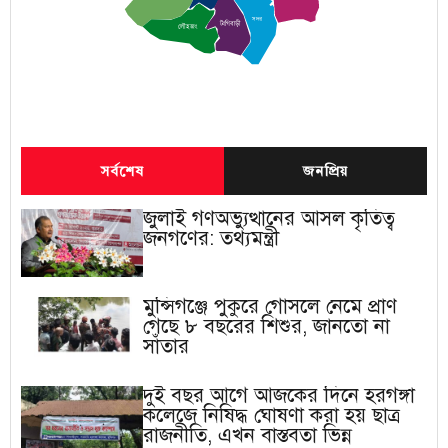
সদর
টংগিবাড়ী
লৌহজং
সর্বশেষ
জনপ্রিয়
জুলাই গণঅভ্যুত্থানের আসল কৃতিত্ব
জনগণের: তথ্যমন্ত্রী
মুন্সিগঞ্জে পুকুরে গোসলে নেমে প্রাণ
গেছে ৮ বছরের শিশুর, জানতো না
সাঁতার
দুই বছর আগে আজকের দিনে হরগঙ্গা
কলেজে নিষিদ্ধ ঘোষণা করা হয় ছাত্র
রাজনীতি, এখন বাস্তবতা ভিন্ন