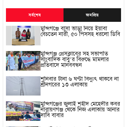
সর্বশেষ
জনপ্রিয়
মুন্সিগঞ্জে বাসা ভাড়া নিয়ে ইয়াবা
বেচতেন নারী, ৫০ পিসসহ ধরলো ডিবি
মুন্সিগঞ্জ প্রেসক্লাবের সহ সভাপতি
সাংবাদিক বাবু’র বিরুদ্ধে মামলার
প্রতিবাদে মানববন্ধন
শনিবার টানা ৬ ঘণ্টা বিদ্যুৎ থাকবে না
শ্রীনগরের ১৩ এলাকায়
মুন্সিগঞ্জের জুলাই শহীদ মেহেদীর কবর
নারায়ণগঞ্জ থেকে নিজ এলাকায় আনার
দাবি বাবার