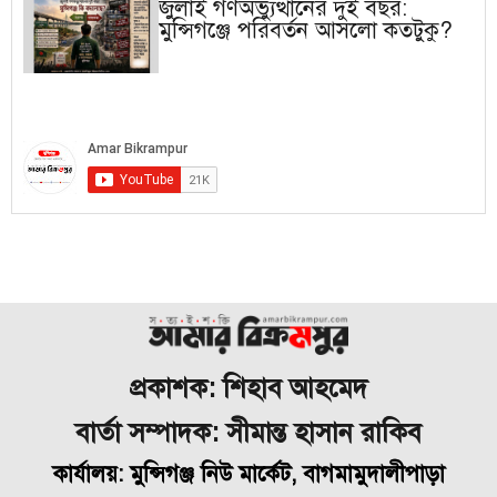
জুলাই গণঅভ্যুত্থানের দুই বছর:
মুন্সিগঞ্জে পরিবর্তন আসলো কতটুকু?
প্রকাশক: শিহাব আহমেদ
বার্তা সম্পাদক: সীমান্ত হাসান রাকিব
কার্যালয়: মুন্সিগঞ্জ নিউ মার্কেট, বাগমামুদালীপাড়া