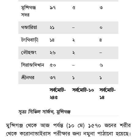
মুন্সিগঞ্জ
৯৭
৫
৩
সদর
গজারিয়া
২১
–
০
টংগিবাড়ী
১৪
২
৪
লৌহজং
২৬
২
–
সিরাজদিখান
৫০
–
৬
শ্রীনগর
৩৭
১
১
সর্বমোট-
সর্বমোট-১০
সর্বমোট-
২৪৫
১৪
সূত্রঃ সিভিল সার্জন, মুন্সিগঞ্জ
মুন্সিগঞ্জ থেকে আজ পর্যন্ত (১০ মে) ১৫৭০ জনের শরীর
থেকে করোনাভাইরাস পরীক্ষার জন্য নমুনা পাঠানো হয়েছে।