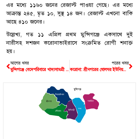
এর মধ্যে ১১৬০ জনের রেজাল্ট পাওয়া গেছে। এর মধ্যে
আক্রান্ত ২৪৫, মৃত ১০, সুস্থ ১৪ জন। রেজাল্ট এখনো বাকি
আছে ৪১০ জনের।
উল্লেখ্য, গত ১১ এপ্রিল প্রথম মুন্সিগঞ্জে একসাথে দুই
নারীসহ দশজন করোনাভাইরাসে সংক্রমিত রোগী শনাক্ত
হয়।
আগের খবর
পরের খবর
মুন্সিগঞ্জে বেদেপরিবারে খাদ্যসামগ্রী বিতরণ
করোনা: শ্রীনগরের ষোলঘর ইউনিয়নে জিআর চাল বিতরণ
মুন্সিগঞ্জ
সিরাজদিখান
গজারিয়া
শ্রীনগর
সদর
টংগিবাড়ী
লৌহজং