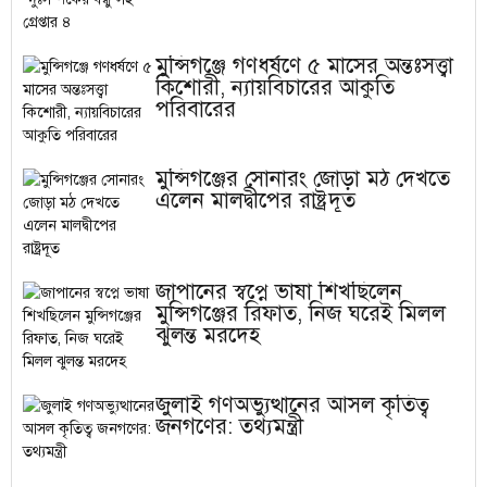
মুন্সিগঞ্জে গণধর্ষণে ৫ মাসের অন্তঃসত্ত্বা
কিশোরী, ন্যায়বিচারের আকুতি
পরিবারের
মুন্সিগঞ্জের সোনারং জোড়া মঠ দেখতে
এলেন মালদ্বীপের রাষ্ট্রদূত
জাপানের স্বপ্নে ভাষা শিখছিলেন
মুন্সিগঞ্জের রিফাত, নিজ ঘরেই মিলল
ঝুলন্ত মরদেহ
জুলাই গণঅভ্যুত্থানের আসল কৃতিত্ব
জনগণের: তথ্যমন্ত্রী