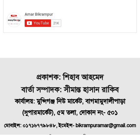
প্রকাশক: শিহাব আহমেদ
বার্তা সম্পাদক: সীমান্ত হাসান রাকিব
কার্যালয়: মুন্সিগঞ্জ নিউ মার্কেট, বাগমামুদালীপাড়া
(
সুপারমার্কেট), ৫ম তলা, দোকান নং- ৫০১
মোবাইল: ০১৭১৬৭৭৯৮৪৮, ইমেইল- bikrampuramar@gmail.com
স্বত্ব © ২০২৬ | আমার বিক্রমপুর