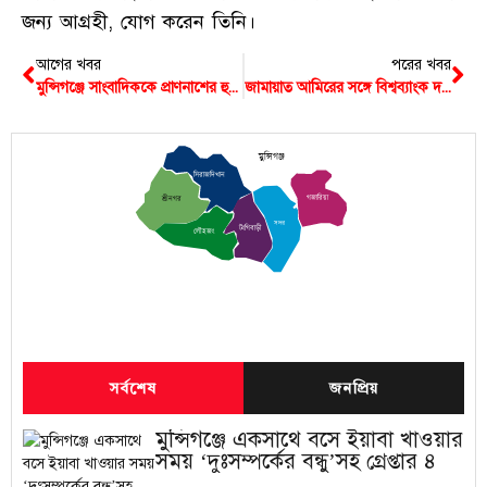
জন্য আগ্রহী, যোগ করেন তিনি।
আগের খবর
পরের খবর
মুন্সিগঞ্জে সাংবাদিককে প্রাণনাশের হুমকির ঘটনায় থানায় অভিযোগ
জামায়াত আমিরের সঙ্গে বিশ্বব্যাংক দলের বৈঠক
মুন্সিগঞ্জ
সিরাজদিখান
গজারিয়া
শ্রীনগর
সদর
টংগিবাড়ী
লৌহজং
সর্বশেষ
জনপ্রিয়
মুন্সিগঞ্জে একসাথে বসে ইয়াবা খাওয়ার
সময় ‘দুঃসম্পর্কের বন্ধু’সহ গ্রেপ্তার ৪