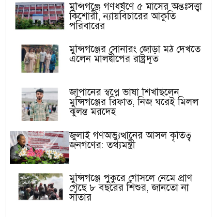
মুন্সিগঞ্জে গণধর্ষণে ৫ মাসের অন্তঃসত্ত্বা
কিশোরী, ন্যায়বিচারের আকুতি
পরিবারের
মুন্সিগঞ্জের সোনারং জোড়া মঠ দেখতে
এলেন মালদ্বীপের রাষ্ট্রদূত
জাপানের স্বপ্নে ভাষা শিখছিলেন
মুন্সিগঞ্জের রিফাত, নিজ ঘরেই মিলল
ঝুলন্ত মরদেহ
জুলাই গণঅভ্যুত্থানের আসল কৃতিত্ব
জনগণের: তথ্যমন্ত্রী
মুন্সিগঞ্জে পুকুরে গোসলে নেমে প্রাণ
গেছে ৮ বছরের শিশুর, জানতো না
সাঁতার