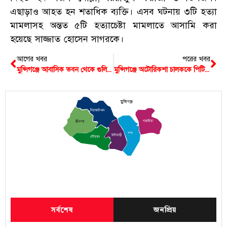
এছাড়াও আহত হন শতাধিক ব্যক্তি। এসব ঘটনায় ৩টি হত্যা
মামলাসহ অন্তত ৫টি হত্যাচেষ্টা মামলাতে আসামি করা
হয়েছে সাজ্জাত হোসেন সাগরকে।
আগের খবর
পরের খবর
মুন্সিগঞ্জে আবাসিক ভবন থেকে গুলি-অস্ত্র ও ককটেল তৈরির সরঞ্জামসহ আটক ৩
মুন্সিগঞ্জে অটোরিকশা চালককে পিটিয়ে হত্যা
মুন্সিগঞ্জ
সিরাজদিখান
গজারিয়া
শ্রীনগর
সদর
টংগিবাড়ী
লৌহজং
সর্বশেষ
জনপ্রিয়