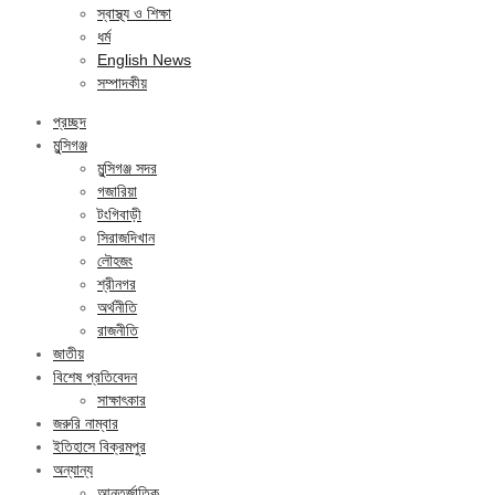
স্বাস্থ্য ও শিক্ষা
ধর্ম
English News
সম্পাদকীয়
প্রচ্ছদ
মুন্সিগঞ্জ
মুন্সিগঞ্জ সদর
গজারিয়া
টংগিবাড়ী
সিরাজদিখান
লৌহজং
শ্রীনগর
অর্থনীতি
রাজনীতি
জাতীয়
বিশেষ প্রতিবেদন
সাক্ষাৎকার
জরুরি নাম্বার
ইতিহাসে বিক্রমপুর
অন্যান্য
আন্তর্জাতিক