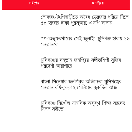
সর্বশেষ
জনপ্রিয়
লৌহজং-টংগিবাড়ীতে অবৈধ ড্রেজার ধরিয়ে দিলে
৫০ হাজার টাকা পুরস্কার: এমপি সালাম
গণ-অভ্যুত্থানের সেই জুলাই: মুন্সিগঞ্জ হারায় ১৬
সন্তানকে
মুন্সিগঞ্জের সন্তান জনপ্রিয় সঙ্গীতশিল্পী মুজিব
পরদেশী কারাগারে
বাংলা সিনেমার জনপ্রিয় অভিনেতা মুন্সিগঞ্জের
সন্তান রফিকুল্লাহ সেলিমের জন্মদিন আজ
মুন্সিগঞ্জে নিখোঁজ মানসিক অসুস্থ শিশুর মরদেহ
মিলল নদীতে