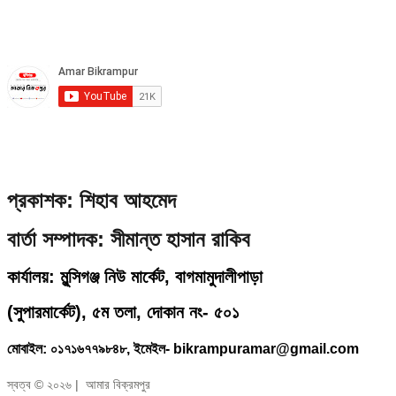
প্রকাশক: শিহাব আহমেদ
বার্তা সম্পাদক: সীমান্ত হাসান রাকিব
কার্যালয়: মুন্সিগঞ্জ নিউ মার্কেট, বাগমামুদালীপাড়া
(
সুপারমার্কেট), ৫ম তলা, দোকান নং- ৫০১
মোবাইল: ০১৭১৬৭৭৯৮৪৮, ইমেইল- bikrampuramar@gmail.com
স্বত্ব © ২০২৬ | আমার বিক্রমপুর