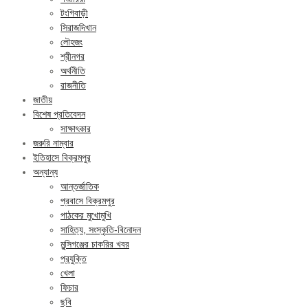
টংগিবাড়ী
সিরাজদিখান
লৌহজং
শ্রীনগর
অর্থনীতি
রাজনীতি
জাতীয়
বিশেষ প্রতিবেদন
সাক্ষাৎকার
জরুরি নাম্বার
ইতিহাসে বিক্রমপুর
অন্যান্য
আন্তর্জাতিক
প্রবাসে বিক্রমপুর
পাঠকের মুখোমুখি
সাহিত্য, সংস্কৃতি-বিনোদন
মুন্সিগঞ্জের চাকরির খবর
প্রযুক্তি
খেলা
ফিচার
ছবি