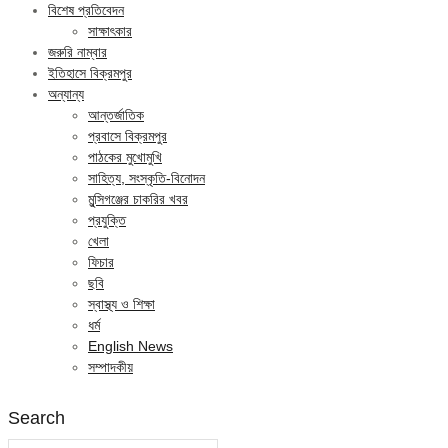
বিশেষ প্রতিবেদন
সাক্ষাৎকার
জরুরি নাম্বার
ইতিহাসে বিক্রমপুর
অন্যান্য
আন্তর্জাতিক
প্রবাসে বিক্রমপুর
পাঠকের মুখোমুখি
সাহিত্য, সংস্কৃতি-বিনোদন
মুন্সিগঞ্জের চাকরির খবর
প্রযুক্তি
খেলা
ফিচার
ছবি
স্বাস্থ্য ও শিক্ষা
ধর্ম
English News
সম্পাদকীয়
Search