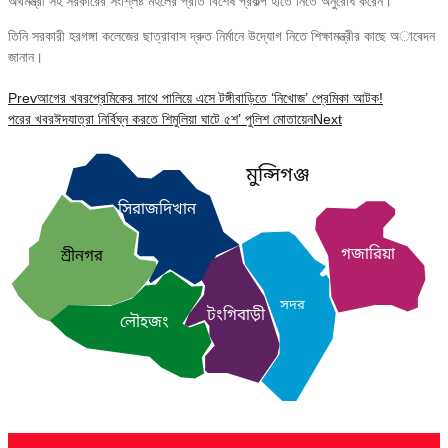
অর্থমন্ত্রী সহ সরকারের সংশ্লিষ্ট মহলের প্রতি বিশেষ প্রকল্প হাতে নিতে অনুরোধ করেন।
তিনি সরকারী হরগঙ্গা কলেজের ছাত্রাবাস দ্রুত নির্মানে উদ্যোগ নিতে শিক্ষামন্ত্রীর কাছে অাবেদন
জানান।
Prev
আগের খবর
প্রেমিকের সাথে পালিয়ে এসে টঙ্গীবাড়িতে ‘নিখোজ’ প্রেমিকা আটক!
পরের খবর
ঈদযাত্রা নির্বিঘ্ন করতে শিমুলিয়া ঘাটে ৫শ’ পুলিশ মোতায়েন
Next
মুন্সিগঞ্জ
সিরাজদিখান
গজারিয়া
শ্রীনগর
সদর
টংগিবাড়ী
লৌহজং