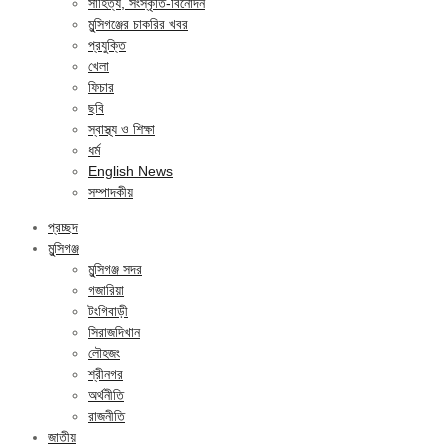
সাহিত্য, সংস্কৃতি-বিনোদন
মুন্সিগঞ্জের চাকরির খবর
প্রযুক্তি
খেলা
ফিচার
ছবি
স্বাস্থ্য ও শিক্ষা
ধর্ম
English News
সম্পাদকীয়
প্রচ্ছদ
মুন্সিগঞ্জ
মুন্সিগঞ্জ সদর
গজারিয়া
টংগিবাড়ী
সিরাজদিখান
লৌহজং
শ্রীনগর
অর্থনীতি
রাজনীতি
জাতীয়