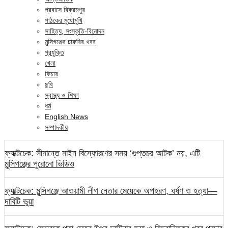
প্রবাসে বিক্রমপুর
পাঠকের মুখোমুখি
সাহিত্য, সংস্কৃতি-বিনোদন
মুন্সিগঞ্জের চাকরির খবর
প্রযুক্তি
খেলা
ফিচার
ছবি
স্বাস্থ্য ও শিক্ষা
ধর্ম
English News
সম্পাদকীয়
ফ্যাক্টচেক: সীমান্তে মাইন বিস্ফোরণের সময় ‘গুপ্তচর আটক’ নয়, এটি
মুন্সিগঞ্জের পুরোনো ভিডিও
ফ্যাক্টচেক: মুন্সিগঞ্জে আওয়ামী লীগ নেতার মেয়েকে অপহরণ, ধর্ষণ ও হত্যা—
দাবিটি ভুয়া