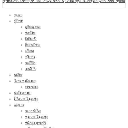
ফ্যাক্টচেক: ফেসবুকে পদ্মা সেতুর উপর দুর্ঘটনার ভুয়া ও বিভ্রান্তিকর খবর প্রচার
প্রচ্ছদ
মুন্সিগঞ্জ
মুন্সিগঞ্জ সদর
গজারিয়া
টংগিবাড়ী
সিরাজদিখান
লৌহজং
শ্রীনগর
অর্থনীতি
রাজনীতি
জাতীয়
বিশেষ প্রতিবেদন
সাক্ষাৎকার
জরুরি নাম্বার
ইতিহাসে বিক্রমপুর
অন্যান্য
আন্তর্জাতিক
প্রবাসে বিক্রমপুর
পাঠকের মুখোমুখি