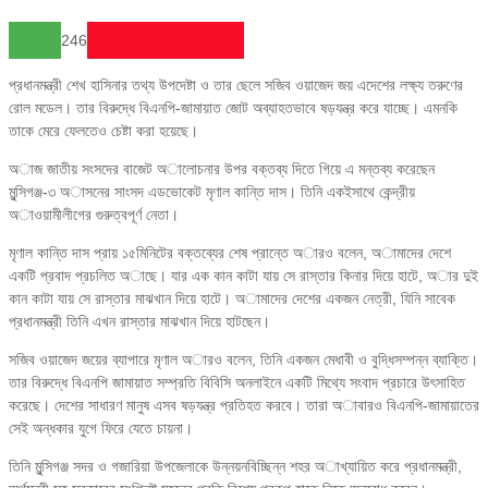
246
প্রধানমন্ত্রী শেখ হাসিনার তথ্য উপদেষ্টা ও তার ছেলে সজিব ওয়াজেদ জয় এদেশের লক্ষ্য তরুণের
রোল মডেল। তার বিরুদ্ধে বিএনপি-জামায়াত জোট অব্যাহতভাবে ষড়যন্ত্র করে যাচ্ছে। এমনকি
তাকে মেরে ফেলতেও চেষ্টা করা হয়েছে।
অাজ জাতীয় সংসদের বাজেট অালোচনার উপর বক্তব্য দিতে গিয়ে এ মন্তব্য করেছেন
মুন্সিগঞ্জ-৩ অাসনের সাংসদ এডভোকেট মৃণাল কান্তি দাস। তিনি একইসাথে কেন্দ্রীয়
অাওয়ামীলীগের গুরুত্বপূর্ণ নেতা।
মৃণাল কান্তি দাস প্রায় ১৫মিনিটের বক্তব্যের শেষ প্রান্তে অারও বলেন, অামাদের দেশে
একটি প্রবাদ প্রচলিত অাছে। যার এক কান কাটা যায় সে রাস্তার কিনার দিয়ে হাটে, অার দুই
কান কাটা যায় সে রাস্তার মাঝখান দিয়ে হাটে। অামাদের দেশের একজন নেত্রী, যিনি সাবেক
প্রধানমন্ত্রী তিনি এখন রাস্তার মাঝখান দিয়ে হাটছেন।
সজিব ওয়াজেদ জয়ের ব্যাপারে মৃণাল অারও বলেন, তিনি একজন মেধাবী ও বুদ্ধিসম্পন্ন ব্যাক্তি।
তার বিরুদ্ধে বিএনপি জামায়াত সম্প্রতি বিবিসি অনলাইনে একটি মিথ্যে সংবাদ প্রচারে উৎসাহিত
করেছে। দেশের সাধারণ মানুষ এসব ষড়যন্ত্র প্রতিহত করবে। তারা অাবারও বিএনপি-জামায়াতের
সেই অন্ধকার যুগে ফিরে যেতে চায়না।
তিনি মুন্সিগঞ্জ সদর ও গজারিয়া উপজেলাকে উন্নয়নবিচ্ছিন্ন শহর অাখ্যায়িত করে প্রধানমন্ত্রী,