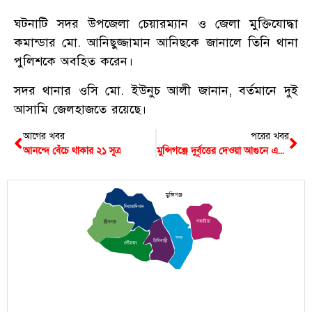
ঘটনাটি সদর উপজেলা চেয়ারম্যান ও জেলা মুক্তিযোদ্ধা
কমান্ডার মো. আনিছুজ্জামান আনিছকে জানালে তিনি থানা
পুলিশকে অবহিত করেন।
সদর থানার ওসি মো. ইউনুচ আলী জানান, বর্তমানে দুই
আসামি জেলহাজতে রয়েছে।
আগের খবর
পরের খবর
আনন্দে বেঁচে থাকার ২১ সূত্র
মুন্সিগঞ্জে দুর্বৃত্তের দেওয়া আগুনে এইচএসসি পরীক্ষার্থী নিহত
মুন্সিগঞ্জ
সিরাজদিখান
গজারিয়া
শ্রীনগর
সদর
টংগিবাড়ী
লৌহজং