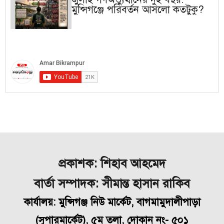
মুন্সিগঞ্জে পরিবর্তন আসলো কতটুকু?
প্রকাশক: শিহাব আহমেদ
বার্তা সম্পাদক: সীমান্ত হাসান রাকিব
কার্যালয়: মুন্সিগঞ্জ নিউ মার্কেট, বাগমামুদালীপাড়া
(
সুপারমার্কেট), ৫ম তলা, দোকান নং- ৫০১