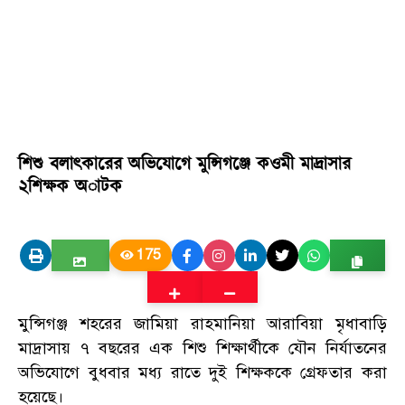
শিশু বলাৎকারের অভিযোগে মুন্সিগঞ্জে কওমী মাদ্রাসার
২শিক্ষক অাটক
175
মুন্সিগঞ্জ শহরের জামিয়া রাহমানিয়া আরাবিয়া মৃধাবাড়ি
মাদ্রাসায় ৭ বছরের এক শিশু শিক্ষার্থীকে যৌন নির্যাতনের
অভিযোগে বুধবার মধ্য রাতে দুই শিক্ষককে গ্রেফতার করা
হয়েছে।