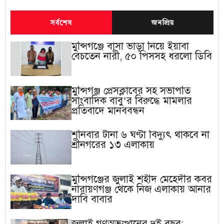
সর্বশেষ
জনপ্রিয়
মুন্সিগঞ্জে বাসা ভাড়া নিয়ে ইয়াবা
বেচতেন নারী, ৫০ পিসসহ ধরলো ডিবি
মুন্সিগঞ্জ প্রেসক্লাবের সহ সভাপতি
সাংবাদিক বাবু’র বিরুদ্ধে মামলার
প্রতিবাদে মানববন্ধন
শনিবার টানা ৬ ঘণ্টা বিদ্যুৎ থাকবে না
শ্রীনগরের ১৩ এলাকায়
মুন্সিগঞ্জের জুলাই শহীদ মেহেদীর কবর
নারায়ণগঞ্জ থেকে নিজ এলাকায় আনার
দাবি বাবার
জুলাই গণঅভ্যুত্থানের দুই বছর: