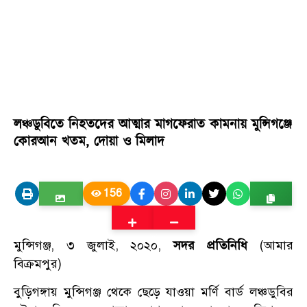
লঞ্চডুবিতে নিহতদের আত্মার মাগফেরাত কামনায় মুন্সিগঞ্জে
কোরআন খতম, দোয়া ও মিলাদ
156
মুন্সিগঞ্জ, ৩ জুলাই, ২০২০,
সদর প্রতিনিধি
(আমার
বিক্রমপুর)
বুড়িগঙ্গায় মুন্সিগঞ্জ থেকে ছেড়ে যাওয়া মর্ণি বার্ড লঞ্চডুবির