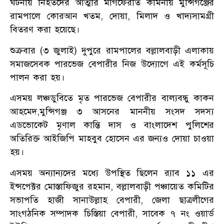
ঘটনায় নিহতদের আত্মার মাগফেরাত কামনায় মুন্সিগঞ্জের
রামপালে কোরআন খতম, দোয়া, মিলাদ ও খাদ্যসামগ্রী
বিতরণ করা হয়েছে।
শুক্রবার (৩ জুলাই) দুপুরে রামপালের বল্লালবাড়ী এলাকায়
সমাজসেবক পারভেজ বেপারীর নিজ উদ্যোগে এই কর্মসূচি
পালন করা হয়।
এসময় লঞ্চডুবিতে মৃত পারভেজ বেপারীর বাল্যবন্ধু কাকন
আহমেদ,মুন্সিগঞ্জ ৩ আসনের মাননীয় সংসদ সদস্য
এডভোকেট মৃণাল কান্তি দাস ও বাংলাদেশ পুলিশের
অতিরিক্ত আইজিপি মাহবুব হোসেন এর জন্যও দোয়া চাওয়া
হয়।
এসময় অন্যান্যদের মধ্যে উপস্থিত ছিলেন র‍্যাব ১১ এর
ইন্সপেক্টর মোস্তাফিজুর রহমান, বল্লালবাড়ী পঞ্চায়েত কমিটির
সভাপতি হাজী সানাউল্লাহ বেপারী, জেলা ছাত্রলীগের
সাংগঠনিক সম্পাদক চিস্তিয়া বেপারী, সাবেক ৭ নং ওয়ার্ড