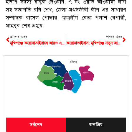
ইউপি সদস্য বাবুল দেওয়ান, ৭ নং ওয়ার্ড আওয়ামী লীগ
সহ সভাপতি রনি শেখ, জেলা মৎসজীবী লীগ এর সাধারণ
সম্পাদক রাসেল পোদ্দার, ছাত্রলীগ নেতা পলাশ বেপারী,
মাহবুব শেখ প্রমুখ।
আগের খবর
পরের খবর
মুন্সিগঞ্জে করোনাভাইরাসে আরও একজনের মৃত্যু
করোনাভাইরাস: মুন্সিগঞ্জে নতুন আক্রান্ত ২৯ জন সহ মোট ২২০৬
মুন্সিগঞ্জ
সিরাজদিখান
গজারিয়া
শ্রীনগর
সদর
টংগিবাড়ী
লৌহজং
সর্বশেষ
জনপ্রিয়