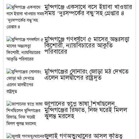
মুন্সিগঞ্জে একসাথে বসে ইয়াবা খাওয়ার
সময় ‘দুঃসম্পর্কের বন্ধু’সহ গ্রেপ্তার ৪
মুন্সিগঞ্জে গণধর্ষণে ৫ মাসের অন্তঃসত্ত্বা
কিশোরী, ন্যায়বিচারের আকুতি
পরিবারের
মুন্সিগঞ্জের সোনারং জোড়া মঠ দেখতে
এলেন মালদ্বীপের রাষ্ট্রদূত
জাপানের স্বপ্নে ভাষা শিখছিলেন
মুন্সিগঞ্জের রিফাত, নিজ ঘরেই মিলল
ঝুলন্ত মরদেহ
জুলাই গণঅভ্যুত্থানের আসল কৃতিত্ব