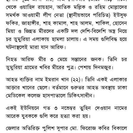
থেকে ওয়াহিদ রায়হান, আতিক মল্লিক ও রহিম মোল্লাদের
সমর্থক আওয়ামী লীগ নেতা (স্থানীয়ভাবে পরিচিত) ইউসুফ
ফকির, জাহাঙ্গীর, শাহ কামাল, শাহ আলম, শাকিল, হোসেন
মিয়া ও জিন্নত মীরদের একটি দল দেশি-বিদেশি অস্ত্র নিয়ে
চর ডুমুরিয়া এলাকায় হামলা চালায়। এ সময় গুলিবিদ্ধ হয়ে
ঘটনাস্থলেই মারা যান আরিফ।
নিহত আরিফ মীর ৩ মেয়ে সন্তানের জনক। তিনি চর
ডুমুরিয়া গ্রামের খবির মীরের পুত্র। পেশায় দিনমজুর।
আহত ব্যক্তির নাম ইমরান খান (২২)। তিনি একই এলাকার
আক্তার খানের ছেলে। বর্তমানে গুরুতর আহত অবস্থায় ঢাকা
মেডিকেল কলেজ হাসপাতালে চিকিৎসাধীন।
একই ইউনিয়নে গত ৩ নভেম্বর তুহিন দেওয়ান নামের
আরেক যুবককে গুলি করে হত্যা করা হয়।
জেলার অতিরিক্ত পুলিশ সুপার মো. ফিরোজ কবির বিকালে