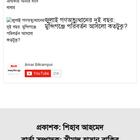
জুলাই গণঅভ্যুত্থানের দুই বছর:
মুন্সিগঞ্জে পরিবর্তন আসলো কতটুকু?
প্রকাশক: শিহাব আহমেদ
বার্তা সম্পাদক: সীমান্ত হাসান রাকিব