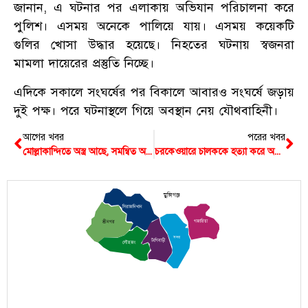
জানান, এ ঘটনার পর এলাকায় অভিযান পরিচালনা করে
পুলিশ। এসময় অনেকে পালিয়ে যায়। এসময় কয়েকটি
‍গুলির খোসা উদ্ধার হয়েছে। নিহতের ঘটনায় স্বজনরা
মামলা দায়েরের প্রস্তুতি নিচ্ছে।
এদিকে সকালে সংঘর্ষের পর বিকালে আবারও সংঘর্ষে জড়ায়
দুই পক্ষ। পরে ঘটনাস্থলে গিয়ে অবস্থান নেয় যৌথবাহিনী।
আগের খবর
পরের খবর
মোল্লাকান্দিতে অস্ত্র আছে, সমন্বিত অভিযান নেই
চরকেওয়ারে চালককে হত্যা করে অটো ছিনতাই, মুখোশধারী খুনিকে খুঁজছে পুলিশ
মুন্সিগঞ্জ
সিরাজদিখান
গজারিয়া
শ্রীনগর
সদর
টংগিবাড়ী
লৌহজং