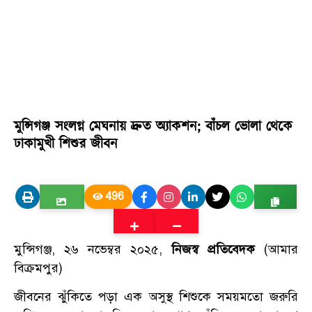
মুন্সিগঞ্জ সংলগ্ন মেঘনায় দ্রুত অ্যাকশন; বাঁচল ভোলা থেকে
ঢাকামুখী শিশুর জীবন
496
মুন্সিগঞ্জ, ২৬ নভেম্বর ২০২৫,
নিজস্ব প্রতিবেদক
(আমার
বিক্রমপুর)
জীবনের ঝুঁকিতে পড়া এক অসুস্থ শিশুকে সময়মতো জরুরি