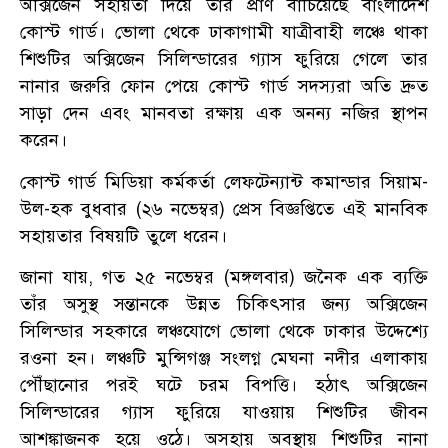
অক্সিজেন সহায়তা দিয়ে তার প্রাণ বাঁচিয়েছে বাংলাদেশ
কোস্ট গার্ড। ভোলা থেকে ঢাকাগামী যাত্রীবাহী লঞ্চে থাকা
শিশুটির অক্সিজেন সিলিন্ডারের গ্যাস ফুরিয়ে গেলে তার
নানার জরুরি ফোন পেয়ে কোস্ট গার্ড সদস্যরা অতি দ্রুত
সাড়া দেন এবং মানবতা রক্ষায় এক অনন্য নজির স্থাপন
করেন।
কোস্ট গার্ড মিডিয়া কর্মকর্তা লেফটেন্যান্ট কমান্ডার সিয়াম-
উল-হক বুধবার (২৬ নভেম্বর) প্রেস বিজ্ঞপ্তিতে এই মানবিক
সহায়তার বিষয়টি তুলে ধরেন।
জানা যায়, গত ২৫ নভেম্বর (মঙ্গলবার) জনৈক এক ব্যক্তি
তাঁর অসুস্থ সন্তানকে উন্নত চিকিৎসার জন্য অক্সিজেন
সিলিন্ডার সহকারে লঞ্চযোগে ভোলা থেকে ঢাকার উদ্দেশ্যে
রওনা হন। লঞ্চটি মুন্সিগঞ্জ সংলগ্ন মেঘনা নদীর এলাকায়
পৌঁছানোর পরই ঘটে চরম বিপত্তি। হঠাৎ অক্সিজেন
সিলিন্ডারের গ্যাস ফুরিয়ে যাওয়ায় শিশুটির জীবন
আশঙ্কাজনক হয়ে ওঠে। অসহায় অবস্থায় শিশুটির নানা