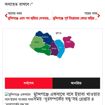
অব্যাহত রাখবে।”
আগের খবর
পরের খবর
মুন্সিগঞ্জে এসে পথ হারিয়ে ফেলেছেন এক মাদ্রাসা ছাত্রী, পরিবারে ফেরার আকুতি
মুন্সিগঞ্জে পূর্ব বিরোধের জেরে বাড়ির পাশে গুলি করে যুবককে হত্যা
মুন্সিগঞ্জ
সিরাজদিখান
গজারিয়া
শ্রীনগর
সদর
টংগিবাড়ী
লৌহজং
সর্বশেষ
জনপ্রিয়
মুন্সিগঞ্জে একসাথে বসে ইয়াবা খাওয়ার
সময় ‘দুঃসম্পর্কের বন্ধু’সহ গ্রেপ্তার ৪