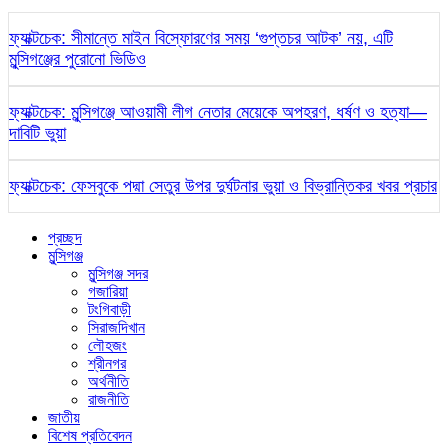
ফ্যাক্টচেক: সীমান্তে মাইন বিস্ফোরণের সময় ‘গুপ্তচর আটক’ নয়, এটি
মুন্সিগঞ্জের পুরোনো ভিডিও
ফ্যাক্টচেক: মুন্সিগঞ্জে আওয়ামী লীগ নেতার মেয়েকে অপহরণ, ধর্ষণ ও হত্যা—
দাবিটি ভুয়া
ফ্যাক্টচেক: ফেসবুকে পদ্মা সেতুর উপর দুর্ঘটনার ভুয়া ও বিভ্রান্তিকর খবর প্রচার
প্রচ্ছদ
মুন্সিগঞ্জ
মুন্সিগঞ্জ সদর
গজারিয়া
টংগিবাড়ী
সিরাজদিখান
লৌহজং
শ্রীনগর
অর্থনীতি
রাজনীতি
জাতীয়
বিশেষ প্রতিবেদন