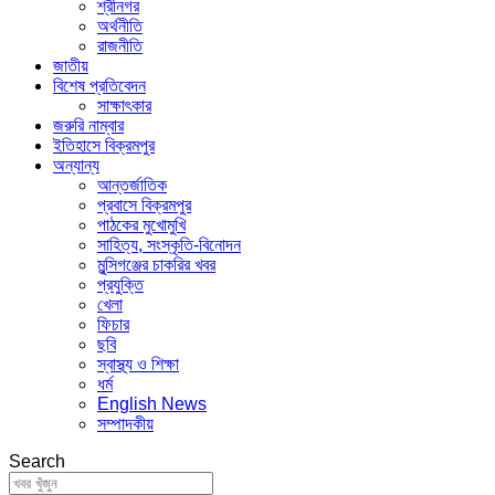
শ্রীনগর
অর্থনীতি
রাজনীতি
জাতীয়
বিশেষ প্রতিবেদন
সাক্ষাৎকার
জরুরি নাম্বার
ইতিহাসে বিক্রমপুর
অন্যান্য
আন্তর্জাতিক
প্রবাসে বিক্রমপুর
পাঠকের মুখোমুখি
সাহিত্য, সংস্কৃতি-বিনোদন
মুন্সিগঞ্জের চাকরির খবর
প্রযুক্তি
খেলা
ফিচার
ছবি
স্বাস্থ্য ও শিক্ষা
ধর্ম
English News
সম্পাদকীয়
Search