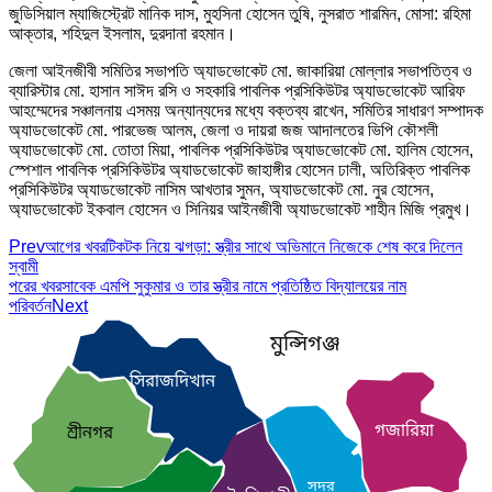
জুডিসিয়াল ম্যাজিস্ট্রেট মানিক দাস, মুহসিনা হোসেন তুষি, নুসরাত শারমিন, মোসা: রহিমা
আক্তার, শহিদুল ইসলাম, দুরদানা রহমান।
জেলা আইনজীবী সমিতির সভাপতি অ্যাডভোকেট মো. জাকারিয়া মোল্লার সভাপতিত্ব ও
ব্যারিস্টার মো. হাসান সাঈদ রসি ও সহকারি পাবলিক প্রসিকিউটর অ্যাডভোকেট আরিফ
আহম্মেদের সঞ্চালনায় এসময় অন্যান্যদের মধ্যে বক্তব্য রাখেন, সমিতির সাধারণ সম্পাদক
অ্যাডভোকেট মো. পারভেজ আলম, জেলা ও দায়রা জজ আদালতের ভিপি কৌশলী
অ্যাডভোকেট মো. তোতা মিয়া, পাবলিক প্রসিকিউটর অ্যাডভোকেট মো. হালিম হোসেন,
স্পেশাল পাবলিক প্রসিকিউটর অ্যাডভোকেট জাহাঙ্গীর হোসেন ঢালী, অতিরিক্ত পাবলিক
প্রসিকিউটর অ্যাডভোকেট নাসিম আখতার সুমন, অ্যাডভোকেট মো. নুর হোসেন,
অ্যাডভোকেট ইকবাল হোসেন ও সিনিয়র আইনজীবী অ্যাডভোকেট শাহীন মিজি প্রমুখ।
Prev
আগের খবর
টিকটক নিয়ে ঝগড়া: স্ত্রীর সাথে অভিমানে নিজেকে শেষ করে দিলেন
স্বামী
পরের খবর
সাবেক এমপি সুকুমার ও তার স্ত্রীর নামে প্রতিষ্ঠিত বিদ্যালয়ের নাম
পরিবর্তন
Next
মুন্সিগঞ্জ
সিরাজদিখান
গজারিয়া
শ্রীনগর
সদর