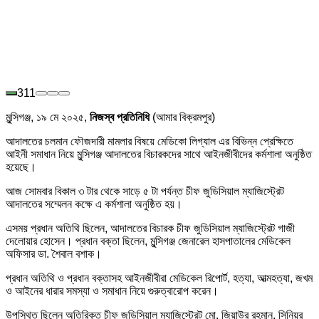
311
মুন্সিগঞ্জ, ১৯ মে ২০২৫,
নিজস্ব প্রতিনিধি
(আমার বিক্রমপুর)
আদালতের চলমান ফৌজদারী মামলার বিষয়ে মেডিকো লিগ্যাল এর বিভিন্ন প্রেক্ষিতে
আইনী সমাধান নিয়ে মুন্সিগঞ্জ আদালতের বিচারকদের সাথে আইনজীবীদের কর্মশালা অনুষ্ঠিত
হয়েছে।
আজ সোমবার বিকাল ৩ টার থেকে সাড়ে ৫ টা পর্যন্ত চীফ জুডিসিয়াল ম্যাজিস্ট্রেট
আদালতের সম্মেলন কক্ষে এ কর্মশালা অনুষ্ঠিত হয়।
এসময় প্রধান অতিথি ছিলেন, আদালতের বিচারক চীফ জুডিসিয়াল ম্যাজিস্ট্রেট গাজী
দেলোয়ার হোসেন। প্রধান বক্তা ছিলেন, মুন্সিগঞ্জ জেনারেল হাসপাতালের মেডিকেল
অফিসার ডা. শৈবাল বশাক।
প্রধান অতিথি ও প্রধান বক্তাসহ আইনজীবীরা মেডিকেল রিপোর্ট, হত্যা, আত্মহত্যা, জখম
ও আইনের ধারার সমস্যা ও সমাধান নিয়ে গুরুত্বারোপ করেন।
উপস্থিত ছিলেন অতিরিক্ত চীফ জুডিসিয়াল ম্যাজিস্ট্রেট মো. জিয়াউর রহমান, সিনিয়র