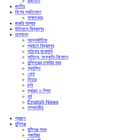
রাজনীতি
জাতীয়
বিশেষ প্রতিবেদন
সাক্ষাৎকার
জরুরি নাম্বার
ইতিহাসে বিক্রমপুর
অন্যান্য
আন্তর্জাতিক
প্রবাসে বিক্রমপুর
পাঠকের মুখোমুখি
সাহিত্য, সংস্কৃতি-বিনোদন
মুন্সিগঞ্জের চাকরির খবর
প্রযুক্তি
খেলা
ফিচার
ছবি
স্বাস্থ্য ও শিক্ষা
ধর্ম
English News
সম্পাদকীয়
প্রচ্ছদ
মুন্সিগঞ্জ
মুন্সিগঞ্জ সদর
গজারিয়া