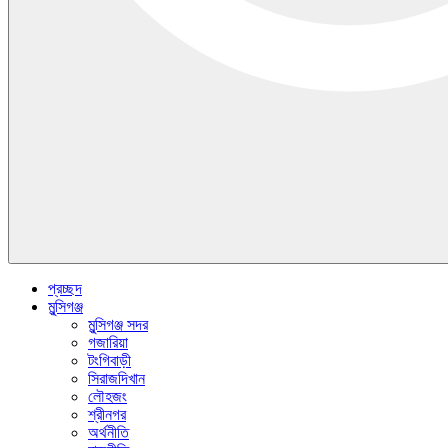
প্রচ্ছদ
মুন্সিগঞ্জ
মুন্সিগঞ্জ সদর
গজারিয়া
টংগিবাড়ী
সিরাজদিখান
লৌহজং
শ্রীনগর
অর্থনীতি