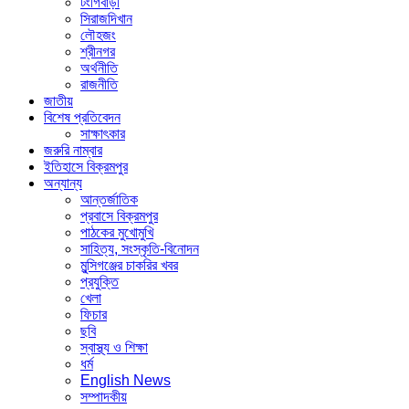
টংগিবাড়ী
সিরাজদিখান
লৌহজং
শ্রীনগর
অর্থনীতি
রাজনীতি
জাতীয়
বিশেষ প্রতিবেদন
সাক্ষাৎকার
জরুরি নাম্বার
ইতিহাসে বিক্রমপুর
অন্যান্য
আন্তর্জাতিক
প্রবাসে বিক্রমপুর
পাঠকের মুখোমুখি
সাহিত্য, সংস্কৃতি-বিনোদন
মুন্সিগঞ্জের চাকরির খবর
প্রযুক্তি
খেলা
ফিচার
ছবি
স্বাস্থ্য ও শিক্ষা
ধর্ম
English News
সম্পাদকীয়