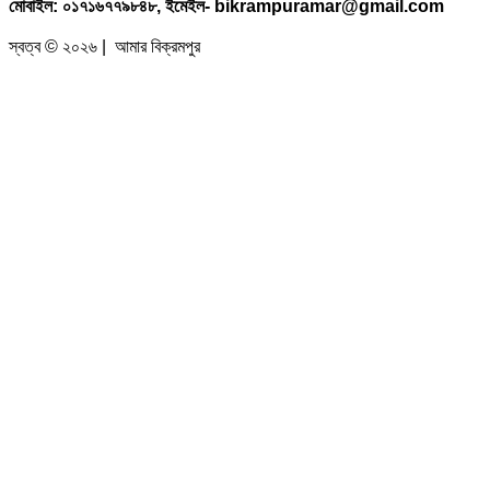
মোবাইল: ০১৭১৬৭৭৯৮৪৮, ইমেইল- bikrampuramar@gmail.com
স্বত্ব © ২০২৬ | আমার বিক্রমপুর