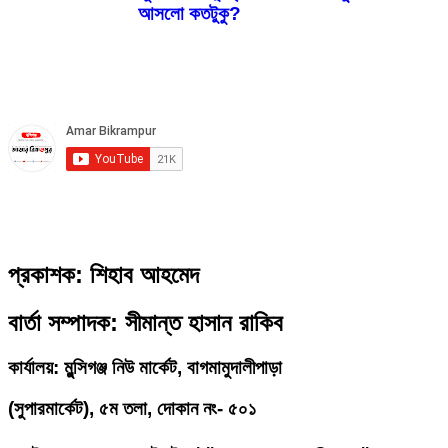
আসলো কতটুকু?
প্রকাশক: শিহাব আহমেদ
বার্তা সম্পাদক: সীমান্ত হাসান রাকিব
কার্যালয়: মুন্সিগঞ্জ নিউ মার্কেট, বাগমামুদালীপাড়া
(
সুপারমার্কেট), ৫ম তলা, দোকান নং- ৫০১