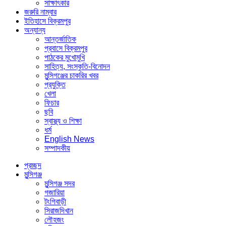
সাক্ষাৎকার
জরুরি নাম্বার
ইতিহাসে বিক্রমপুর
অন্যান্য
আন্তর্জাতিক
প্রবাসে বিক্রমপুর
পাঠকের মুখোমুখি
সাহিত্য, সংস্কৃতি-বিনোদন
মুন্সিগঞ্জের চাকরির খবর
প্রযুক্তি
খেলা
ফিচার
ছবি
স্বাস্থ্য ও শিক্ষা
ধর্ম
English News
সম্পাদকীয়
প্রচ্ছদ
মুন্সিগঞ্জ
মুন্সিগঞ্জ সদর
গজারিয়া
টংগিবাড়ী
সিরাজদিখান
লৌহজং