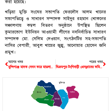
করা হয়েছে।
খড়িয়া মুক্তি সংঘের সভাপতি ফেরদৌস আলম খানের
সভাপতিত্বে ও সাধারণ সম্পাদক সাইদুর রহমান খোকনের
সঞ্চালণায় কম্বল বিতরণ অনুষ্ঠানে উপস্থিত ছিলেন
কুমারভোগ ইউনিয়ন আওয়ামী লীগের নবনির্বাচিত সাধারণ
সম্পাদক মো. সেলিম দেওয়ান, সংগঠনটির সহ-সভাপতি
নাসির বেপারী, আবুল খায়ের জুন্নু, আনোয়ার হোসেন জনি
প্রমুখ।
আগের খবর
পরের খবর
মুন্সিগঞ্জে মাদক সেবন করে মাতলামি করায় ৩জনকে কারাদন্ড
বিক্রমপুর-টংগিবাড়ী প্রেসক্লাবের কমিটি গঠন
মুন্সিগঞ্জ
সিরাজদিখান
গজারিয়া
শ্রীনগর
সদর
টংগিবাড়ী
লৌহজং