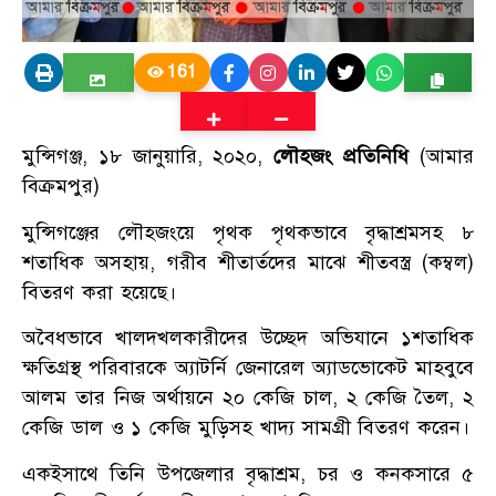
161
মুন্সিগঞ্জ, ১৮ জানুয়ারি, ২০২০,
লৌহজং প্রতিনিধি
(আমার
বিক্রমপুর)
মুন্সিগঞ্জের লৌহজংয়ে পৃথক পৃথকভাবে বৃদ্ধাশ্রমসহ ৮
শতাধিক অসহায়, গরীব শীতার্তদের মাঝে শীতবস্ত্র (কম্বল)
বিতরণ করা হয়েছে।
অবৈধভাবে খালদখলকারীদের উচ্ছেদ অভিযানে ১শতাধিক
ক্ষতিগ্রস্থ পরিবারকে অ্যাটর্নি জেনারেল অ্যাডভোকেট মাহবুবে
আলম তার নিজ অর্থায়নে ২০ কেজি চাল, ২ কেজি তৈল, ২
কেজি ডাল ও ১ কেজি মুড়িসহ খাদ্য সামগ্রী বিতরণ করেন।
একইসাথে তিনি উপজেলার বৃদ্ধাশ্রম, চর ও কনকসারে ৫