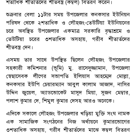
শতাধিক শীতার্তদের শীতবস্ত্র (কম্বল) বিতরণ করেন।
শুক্রবার বেলা ১১টার সময় উপজেলার কনকসার ইউনিয়ন
পরিষদ থেকে ২শতাধিক ও লৌহজং-তেউটিয়া ইউনিয়নের
চরে অবস্থিত উপজেলার একমাত্র সরকারি বৃদ্ধাশ্রমে ও
তেউটিয়া চরের ৩শতাধিক অসহায়, গরীব শীতার্তদের
শীতবস্ত্র দেন।
এসময় তার সাথে উপস্থিত ছিলেন লৌহজং উপজেলার
সহকারী কমিশনার (ভূমি) মু. রাসেদুজ্জামান, উপজেলা
স্বেছাসেবক লীগের সভাপতি ইলিয়াস আহম্মেদ মোল্লা,
কনকসার ইউপি চেয়ারম্যান আবুল কালাম আজাদ, নাসির
উদ্দিন জুয়েল, অ্যাডভোকেট মাসুদ মিয়া, সুজন মেম্বার,
পলাশ কুমার দে, শিমুল কুমার দেসহ আরও অনেকে।
এদিকে সকালে লৌহজং উপজেলার খড়িয়া মুক্তি সংঘ নামক
এক সামাজিক সংগঠনের নিজ অর্থায়নে কুমারভোগের
৩শতাধিক অসহায়, গরীব শীতার্তদের মাঝে কম্বল বিতরণ