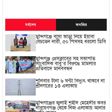
সর্বশেষ
জনপ্রিয়
মুন্সিগঞ্জে বাসা ভাড়া নিয়ে ইয়াবা
বেচতেন নারী, ৫০ পিসসহ ধরলো ডিবি
মুন্সিগঞ্জ প্রেসক্লাবের সহ সভাপতি
সাংবাদিক বাবু’র বিরুদ্ধে মামলার
প্রতিবাদে মানববন্ধন
শনিবার টানা ৬ ঘণ্টা বিদ্যুৎ থাকবে না
শ্রীনগরের ১৩ এলাকায়
মুন্সিগঞ্জের জুলাই শহীদ মেহেদীর কবর
নারায়ণগঞ্জ থেকে নিজ এলাকায় আনার