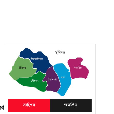
মুন্সিগঞ্জ
সিরাজদিখান
গজারিয়া
শ্রীনগর
সদর
টংগিবাড়ী
লৌহজং
সর্বশেষ
জনপ্রিয়
্থ