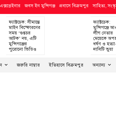
এক্সপ্লেইনার
জবস ইন মুন্সিগঞ্জ
প্রবাসে বিক্রমপুর
সাহিত্য, সংস
ফ্যাক্টচেক: সীমান্তে
ফ্যাক্টচেক:
মাইন বিস্ফোরণের
মুন্সিগঞ্জে 
সময় ‘গুপ্তচর
লীগ নেতার
আটক’ নয়, এটি
মেয়েকে অপ
মুন্সিগঞ্জের
ধর্ষণ ও হত্য
পুরোনো ভিডিও
দাবিটি ভুয়া
দন
জরুরি নাম্বার
ইতিহাসে বিক্রমপুর
অন্যান্য