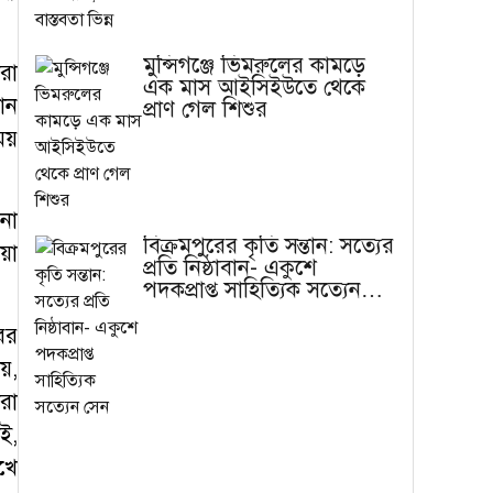
মুন্সিগঞ্জে ভিমরুলের কামড়ে
রা
এক মাস আইসিইউতে থেকে
োন
প্রাণ গেল শিশুর
ময়
না
বিক্রমপুরের কৃতি সন্তান: সত্যের
য়া
প্রতি নিষ্ঠাবান- একুশে
পদকপ্রাপ্ত সাহিত্যিক সত্যেন
সেন
ের
য়,
রা
ই,
খে