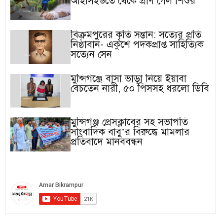
আইসিইউতে থেকে প্রাণ গেল শিশুর
বিক্রমপুরের কৃতি সন্তান: সত্যের প্রতি
নিষ্ঠাবান- একুশে পদকপ্রাপ্ত সাহিত্যিক
সত্যেন সেন
মুন্সিগঞ্জে বাসা ভাড়া নিয়ে ইয়াবা
বেচতেন নারী, ৫০ পিসসহ ধরলো ডিবি
মুন্সিগঞ্জ প্রেসক্লাবের সহ সভাপতি
সাংবাদিক বাবু’র বিরুদ্ধে মামলার
প্রতিবাদে মানববন্ধন