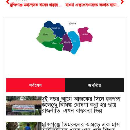
মুন্সিগঞ্জে মহাসড়কে বাসের ধাক্কায় প্রাণ গেছে ব্যবসায়ীর
মাওয়া এক্সপ্রেসওয়েতে অজ্ঞাত যানের ধাক্কায় প্রাণ গেছে পথচারীর
মুন্সিগঞ্জ
সিরাজদিখান
গজারিয়া
শ্রীনগর
সদর
টংগিবাড়ী
লৌহজং
সর্বশেষ
জনপ্রিয়
দুই বছর আগে আজকের দিনে হরগঙ্গা
কলেজে নিষিদ্ধ ঘোষণা করা হয় ছাত্র
রাজনীতি, এখন বাস্তবতা ভিন্ন
মুন্সিগঞ্জে ভিমরুলের কামড়ে এক মাস