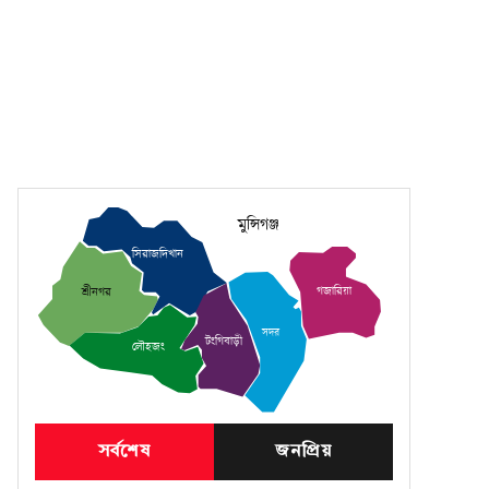
মুন্সিগঞ্জ
সিরাজদিখান
গজারিয়া
শ্রীনগর
সদর
টংগিবাড়ী
লৌহজং
সর্বশেষ
জনপ্রিয়