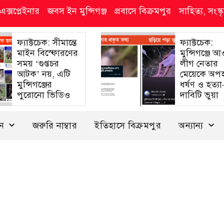
এক্সপ্লেইনার
জবস ইন মুন্সিগঞ্জ
প্রবাসে বিক্রমপুর
সাহিত্য, সংস
ফ্যাক্টচেক: সীমান্তে
ফ্যাক্টচেক:
মাইন বিস্ফোরণের
মুন্সিগঞ্জে 
সময় ‘গুপ্তচর
লীগ নেতার
আটক’ নয়, এটি
মেয়েকে অপ
মুন্সিগঞ্জের
ধর্ষণ ও হত্য
পুরোনো ভিডিও
দাবিটি ভুয়া
দন
জরুরি নাম্বার
ইতিহাসে বিক্রমপুর
অন্যান্য