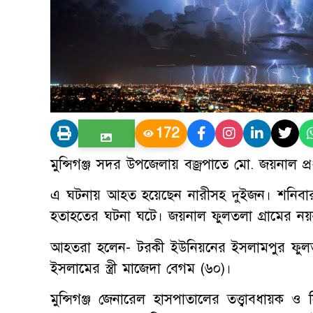
172
মুন্সিগঞ্জ সদর উপজেলায় বজ্রপাতে মো. জয়নাল প্রধ
এ ঘটনায় আহত হয়েছেন নারীসহ দুইজন। শনিবার স
হতাহতের ঘটনা ঘটে। জয়নাল ফুলতলা গ্রামের নয়
আহতরা হলেন- টরকী ইউনিয়নের ইসলামপুর ফুলতলা গ
ইসলামের স্ত্রী মাজেদা বেগম (৬০)।
মুন্সিগঞ্জ জেনারেল হাসপাতালের তত্ত্বাবধায়ক