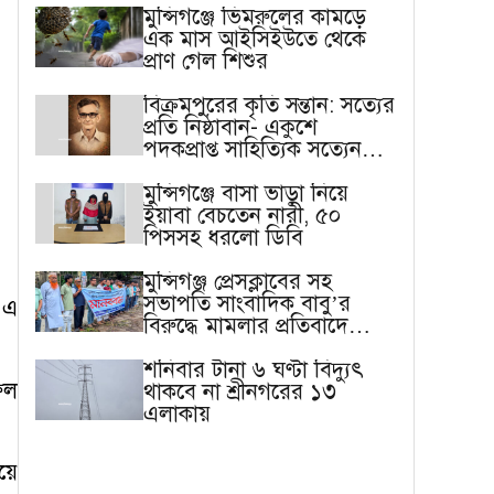
মুন্সিগঞ্জে ভিমরুলের কামড়ে
এক মাস আইসিইউতে থেকে
প্রাণ গেল শিশুর
বিক্রমপুরের কৃতি সন্তান: সত্যের
প্রতি নিষ্ঠাবান- একুশে
পদকপ্রাপ্ত সাহিত্যিক সত্যেন
সেন
মুন্সিগঞ্জে বাসা ভাড়া নিয়ে
ইয়াবা বেচতেন নারী, ৫০
পিসসহ ধরলো ডিবি
মুন্সিগঞ্জ প্রেসক্লাবের সহ
সভাপতি সাংবাদিক বাবু’র
 এ
বিরুদ্ধে মামলার প্রতিবাদে
মানববন্ধন
শনিবার টানা ৬ ঘণ্টা বিদ্যুৎ
ুল
থাকবে না শ্রীনগরের ১৩
এলাকায়
য়ে