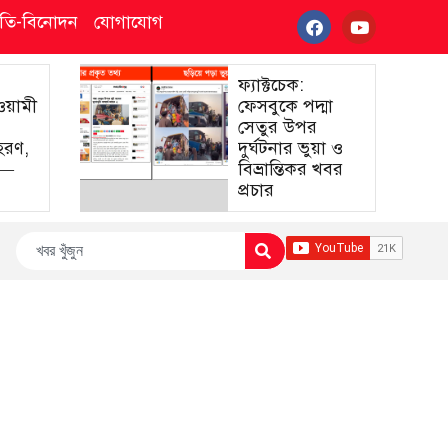
্কৃতি-বিনোদন
যোগাযোগ
ফ্যাক্টচেক:
আওয়ামী
ফেসবুকে পদ্মা
সেতুর উপর
হরণ,
দুর্ঘটনার ভুয়া ও
া—
বিভ্রান্তিকর খবর
প্রচার