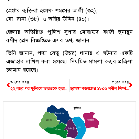
গ্রেপ্তার ব্যক্তিরা হলেন- শমসের আলী (৩২),
মো. রানা (৩৮), ও অছির উদ্দিন (৪০)।
জেলার অতিরিক্ত পুলিশ সুপার মোহাম্মদ কাজী হুমায়ুন
রশীদ প্রেস বিজ্ঞপ্তিতে এসব তথ্য জানান।
তিনি জানান, পদ্মা সেতু (উত্তর) থানায় এ ঘটনায় একটি
এজাহার দাখিল করা হয়েছে। নিয়মিত মামলা রুজুর প্রক্রিয়া
চলমান রয়েছে।
আগের খবর
পরের খবর
২২ বছর পর ফুটবলে ভারতকে হারাল বাংলাদেশ
হরগঙ্গা কলেজের ১৮০০ নবীন শিক্ষার্থীর মাঝে গাছ উপহার ছাত্রদলের
মুন্সিগঞ্জ
সিরাজদিখান
গজারিয়া
শ্রীনগর
সদর
টংগিবাড়ী
লৌহজং