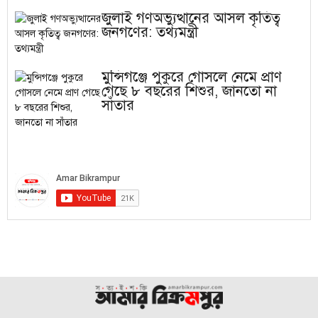
জুলাই গণঅভ্যুত্থানের আসল কৃতিত্ব
জনগণের: তথ্যমন্ত্রী
মুন্সিগঞ্জে পুকুরে গোসলে নেমে প্রাণ
গেছে ৮ বছরের শিশুর, জানতো না
সাঁতার