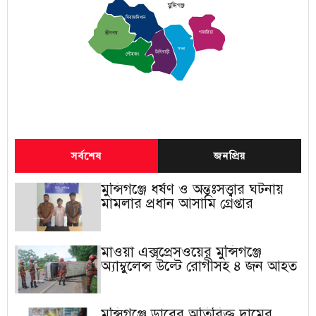
মুন্সিগঞ্জ
সিরাজদিখান
গজারিয়া
শ্রীনগর
সদর
টংগিবাড়ী
লৌহজং
সর্বশেষ
জনপ্রিয়
মুন্সিগঞ্জে ধর্ষণ ও অন্তঃসত্ত্বার ঘটনায়
মামলার প্রধান আসামি গ্রেপ্তার
মাওয়া এক্সপ্রেসওয়ের মুন্সিগঞ্জে
অ্যাম্বুলেন্স উল্টে রোগীসহ ৪ জন আহত
মুন্সিগঞ্জে ডাবের অতিরিক্ত দামের