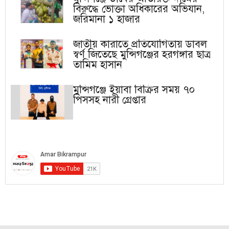
বিরুদ্ধে ভোক্তা অধিকারের অভিযান,
জরিমানা ১ হাজার
জাতীয় কারাতে প্রতিযোগিতায় ডাবল
স্বর্ণ জিতেছে মুন্সিগঞ্জের হরগঙ্গার ছাত্র
তামিম হাসান
মুন্সিগঞ্জে ইয়াবা বিক্রির সময় ৭০
পিসসহ নারী গ্রেপ্তার