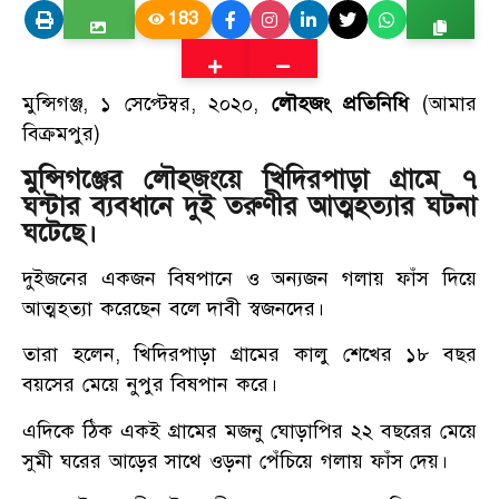
183
মুন্সিগঞ্জ, ১ সেপ্টেম্বর, ২০২০,
লৌহজং প্রতিনিধি
(আমার
বিক্রমপুর)
মুন্সিগঞ্জের লৌহজংয়ে খিদিরপাড়া গ্রামে ৭
ঘন্টার ব্যবধানে দুই তরুণীর আত্মহত্যার ঘটনা
ঘটেছে।
দুইজনের একজন বিষপানে ও অন্যজন গলায় ফাঁস দিয়ে
আত্মহত্যা করেছেন বলে দাবী স্বজনদের।
তারা হলেন, খিদিরপাড়া গ্রামের কালু শেখের ১৮ বছর
বয়সের মেয়ে নুপুর বিষপান করে।
এদিকে ঠিক একই গ্রামের মজনু ঘোড়াপির ২২ বছরের মেয়ে
সুমী ঘরের আড়ের সাথে ওড়না পেঁচিয়ে গলায় ফাঁস দেয়।