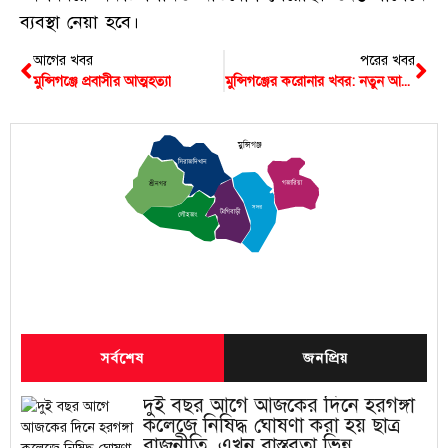
ব্যবস্থা নেয়া হবে।
আগের খবর
পরের খবর
মুন্সিগঞ্জে প্রবাসীর আত্মহত্যা
মুন্সিগঞ্জের করোনার খবর: নতুন আক্রান্ত ১১ জন সহ মোট ২৬১০
মুন্সিগঞ্জ
সিরাজদিখান
গজারিয়া
শ্রীনগর
সদর
টংগিবাড়ী
লৌহজং
সর্বশেষ
জনপ্রিয়
দুই বছর আগে আজকের দিনে হরগঙ্গা
কলেজে নিষিদ্ধ ঘোষণা করা হয় ছাত্র
রাজনীতি, এখন বাস্তবতা ভিন্ন