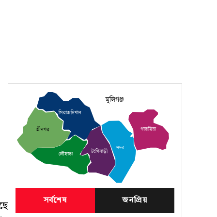
মুন্সিগঞ্জ
সিরাজদিখান
গজারিয়া
শ্রীনগর
সদর
টংগিবাড়ী
লৌহজং
সর্বশেষ
জনপ্রিয়
ছে