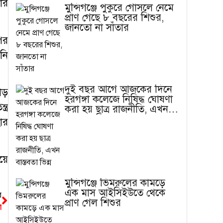
য়ার
মুন্সিগঞ্জে পুকুরে গোসলে নেমে
প্রাণ গেছে ৮ বছরের শিশুর,
জানতো না সাঁতার
পর
নি
দুই বছর আগে আজকের দিনে
াড়
হরগঙ্গা কলেজে নিষিদ্ধ ঘোষণা
্র
করা হয় ছাত্র রাজনীতি, এখন
বাস্তবতা ভিন্ন
ার
য়ে
মুন্সিগঞ্জে ভিমরুলের কামড়ে
এক মাস আইসিইউতে থেকে
র
প্রাণ গেল শিশুর
া