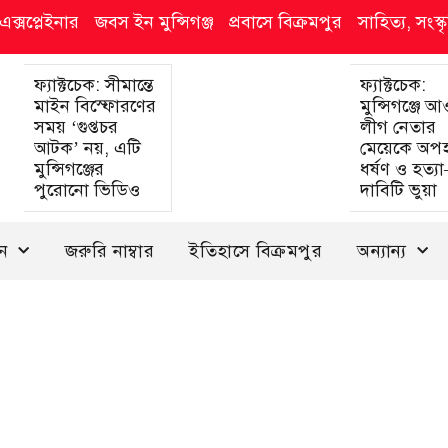
এক্সপ্লেইনার
জবস ইন মুন্সিগঞ্জ
প্রবাসে বিক্রমপুর
সাহিত্য, সংস
ফ্যাক্টচেক: সীমান্তে
ফ্যাক্টচেক:
মাইন বিস্ফোরণের
মুন্সিগঞ্জে 
সময় ‘গুপ্তচর
লীগ নেতার
আটক’ নয়, এটি
মেয়েকে অপ
মুন্সিগঞ্জের
ধর্ষণ ও হত্য
পুরোনো ভিডিও
দাবিটি ভুয়া
দন
জরুরি নাম্বার
ইতিহাসে বিক্রমপুর
অন্যান্য