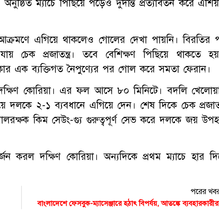
অনুষ্ঠিত ম্যাচে পিছিয়ে পড়েও দুর্দান্ত প্রত্যাবর্তন করে এশি
 ও আক্রমণে এগিয়ে থাকলেও গোলের দেখা পায়নি। বিরতির 
যায় চেক প্রজাতন্ত্র। তবে বেশিক্ষণ পিছিয়ে থাকতে হয়
র এক ব্যক্তিগত নৈপুণ্যের পর গোল করে সমতা ফেরান।
ক্ষিণ কোরিয়া। এর ফল আসে ৮০ মিনিটে। বদলি খেলোয়
ে দলকে ২-১ ব্যবধানে এগিয়ে দেন। শেষ দিকে চেক প্রজাতন্ত
রক্ষক কিম সেউং-গ্যু গুরুত্বপূর্ণ সেভ করে দলকে জয় উপহ
অর্জন করল দক্ষিণ কোরিয়া। অন্যদিকে প্রথম ম্যাচে হার দি
পরের খব
বাংলাদেশে ফেসবুক-ম্যাসেঞ্জারে হঠাৎ বিপর্যয়, আতঙ্কে ব্যবহারকারীর