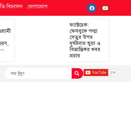
্কৃতি-বিনোদন
যোগাযোগ
ফ্যাক্টচেক:
আওয়ামী
ফেসবুকে পদ্মা
সেতুর উপর
হরণ,
দুর্ঘটনার ভুয়া ও
া—
বিভ্রান্তিকর খবর
প্রচার