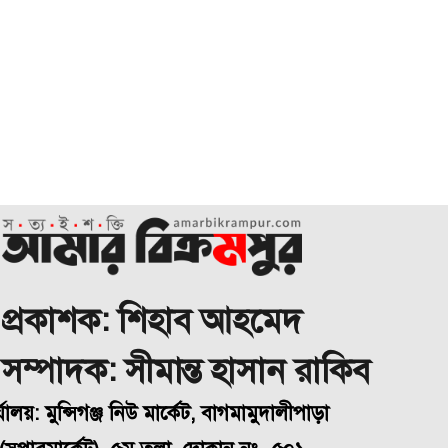
প্রকাশক: শিহাব আহমেদ
া সম্পাদক: সীমান্ত হাসান রাকিব
্যালয়: মুন্সিগঞ্জ নিউ মার্কেট, বাগমামুদালীপাড়া