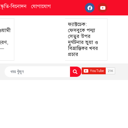
ংস্কৃতি-বিনোদন
যোগাযোগ
ফ্যাক্টচেক:
আওয়ামী
ফেসবুকে পদ্মা
সেতুর উপর
হরণ,
দুর্ঘটনার ভুয়া ও
া—
বিভ্রান্তিকর খবর
প্রচার