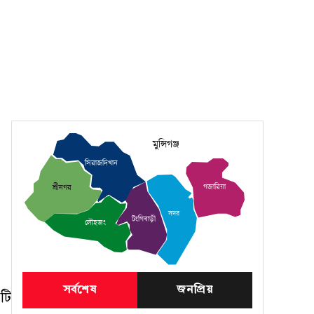
মুন্সিগঞ্জ
সিরাজদিখান
গজারিয়া
শ্রীনগর
সদর
টংগিবাড়ী
লৌহজং
সর্বশেষ
জনপ্রিয়
টি