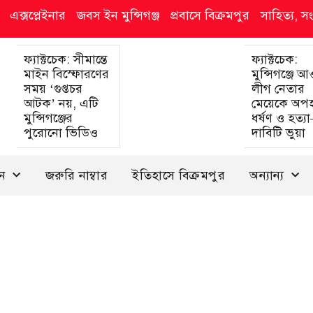
এক্সপ্লেইনার
জবস ইন মুন্সিগঞ্জ
প্রবাসে বিক্রমপুর
সাহিত্য, স
ফ্যাক্টচেক: সীমান্তে
ফ্যাক্টচেক:
মাইন বিস্ফোরণের
মুন্সিগঞ্জে 
সময় ‘গুপ্তচর
লীগ নেতার
আটক’ নয়, এটি
মেয়েকে অপ
মুন্সিগঞ্জের
ধর্ষণ ও হত্য
পুরোনো ভিডিও
দাবিটি ভুয়া
দন
জরুরি নাম্বার
ইতিহাসে বিক্রমপুর
অন্যান্য