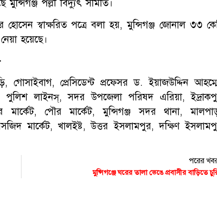
ুন্সিগঞ্জ পল্লী বিদ্যুৎ সমিতি।
হোসেন স্বাক্ষরিত পত্রে বলা হয়, মুন্সিগঞ্জ জোনাল ৩৩ কে
 নেয়া হয়েছে।
ো-
াড়ি, গোসাইবাগ, প্রেসিডেন্ট প্রফেসর ড. ইয়াজউদ্দিন আহম্ম
িস, পুলিশ লাইনস্, সদর উপজেলা পরিষদ এরিয়া, ইদ্রাকপু
পার মার্কেট, পৌর মার্কেট, মুন্সিগঞ্জ সদর থানা, মালপাড়
 মসজিদ মার্কেট, খালইষ্ট, উত্তর ইসলামপুর, দক্ষিণ ইসলামপু
পরের খব
মুন্সিগঞ্জে ঘরের তালা ভেঙে প্রবাসীর বাড়িতে চুর