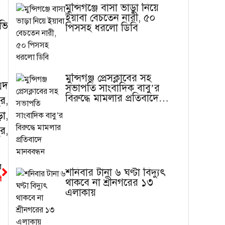
মুন্সিগঞ্জে বাসা ভাড়া নিয়ে
ইয়াবা বেচতেন নারী, ৫০
ভি
পিসসহ ধরলো ডিবি
মুন্সিগঞ্জ প্রেসক্লাবের সহ
েদ
সভাপতি সাংবাদিক বাবু’র
বিরুদ্ধে মামলার প্রতিবাদে
র,
মানববন্ধন
া,
র,
র
শনিবার টানা ৬ ঘণ্টা বিদ্যুৎ
ি
থাকবে না শ্রীনগরের ১৩
এলাকায়