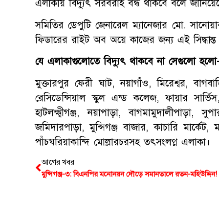
এলাকায় বিদ্যুৎ সরবরাহ বন্ধ থাকবে বলে জানিয়েছে ম
সমিতির ডেপুটি জেনারেল ম্যানেজার মো. সানোয়ার 
ফিডারের রাইট অব অয়ে কাজের জন্য এই সিদ্ধান্ত
যে এলাকাগুলোতে বিদ্যুৎ থাকবে না সেগুলো হল
মুক্তারপুর ফেরী ঘাট, নয়াগাঁও, মিরেশ্বর, বাগব
রেসিডেন্সিয়াল স্কুল এন্ড কলেজ, ফায়ার সার্ভ
হাটলক্ষ্মীগঞ্জ, নয়াপাড়া, বাগমামুদালীপাড়া, সু
জমিদারপাড়া, মুন্সিগঞ্জ বাজার, কাচারি মার্কেট,
পাঁচঘরিয়াকান্দি মোল্লারচরসহ তৎসংলগ্ন এলাকা।
আগের খবর
মুন্সিগঞ্জ-৩: বিএনপির মনোনয়ন দৌড়ে সমানতালে রতন-মহিউদ্দিন!