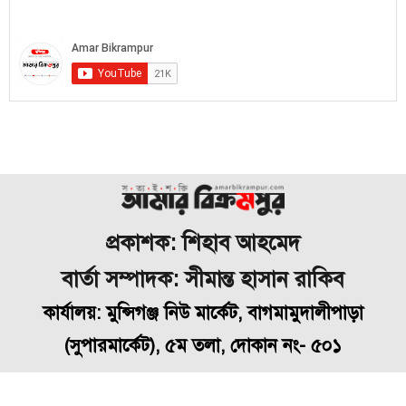
প্রকাশক: শিহাব আহমেদ
বার্তা সম্পাদক: সীমান্ত হাসান রাকিব
কার্যালয়: মুন্সিগঞ্জ নিউ মার্কেট, বাগমামুদালীপাড়া
(
সুপারমার্কেট), ৫ম তলা, দোকান নং- ৫০১
মোবাইল: ০১৭১৬৭৭৯৮৪৮, ইমেইল- bikrampuramar@gmail.com