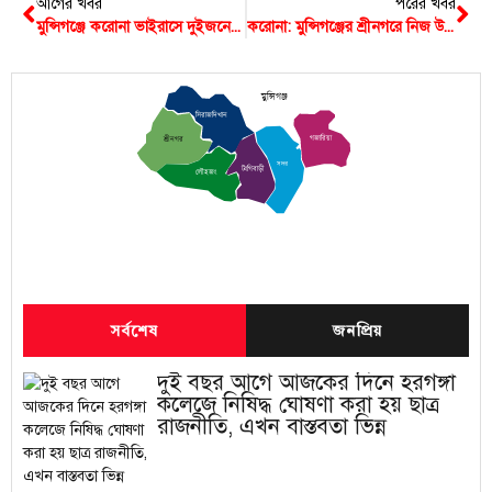
আগের খবর
পরের খবর
মুন্সিগঞ্জে করোনা ভাইরাসে দুইজনের মৃত্যুর খবর গুজব- সিভিল সার্জন
করোনা: মুন্সিগঞ্জের শ্রীনগরে নিজ উদ্যাগে খাদ্য সামগ্রী বিতরণ
মুন্সিগঞ্জ
সিরাজদিখান
গজারিয়া
শ্রীনগর
সদর
টংগিবাড়ী
লৌহজং
সর্বশেষ
জনপ্রিয়
দুই বছর আগে আজকের দিনে হরগঙ্গা
কলেজে নিষিদ্ধ ঘোষণা করা হয় ছাত্র
রাজনীতি, এখন বাস্তবতা ভিন্ন