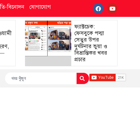
্কৃতি-বিনোদন
যোগাযোগ
ফ্যাক্টচেক:
আওয়ামী
ফেসবুকে পদ্মা
সেতুর উপর
হরণ,
দুর্ঘটনার ভুয়া ও
া—
বিভ্রান্তিকর খবর
প্রচার