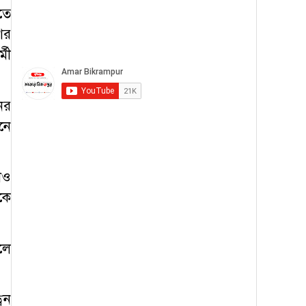
তে
ের
মী
ের
নে
েও
কে
লে
েন