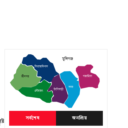
মুন্সিগঞ্জ
সিরাজদিখান
গজারিয়া
শ্রীনগর
সদর
টংগিবাড়ী
লৌহজং
সর্বশেষ
জনপ্রিয়
্ট