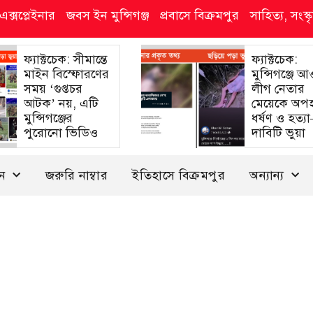
এক্সপ্লেইনার
জবস ইন মুন্সিগঞ্জ
প্রবাসে বিক্রমপুর
সাহিত্য, সংস
ফ্যাক্টচেক: সীমান্তে
ফ্যাক্টচেক:
মাইন বিস্ফোরণের
মুন্সিগঞ্জে 
সময় ‘গুপ্তচর
লীগ নেতার
আটক’ নয়, এটি
মেয়েকে অপ
মুন্সিগঞ্জের
ধর্ষণ ও হত্য
পুরোনো ভিডিও
দাবিটি ভুয়া
দন
জরুরি নাম্বার
ইতিহাসে বিক্রমপুর
অন্যান্য