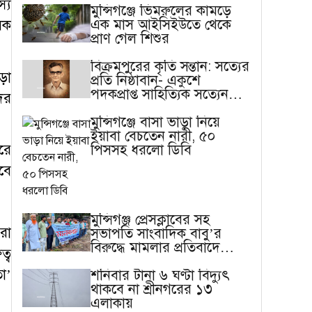
্য
মুন্সিগঞ্জে ভিমরুলের কামড়ে
এক মাস আইসিইউতে থেকে
সক
প্রাণ গেল শিশুর
বিক্রমপুরের কৃতি সন্তান: সত্যের
ড়া
প্রতি নিষ্ঠাবান- একুশে
পদকপ্রাপ্ত সাহিত্যিক সত্যেন
ের
সেন
মুন্সিগঞ্জে বাসা ভাড়া নিয়ে
ইয়াবা বেচতেন নারী, ৫০
পিসসহ ধরলো ডিবি
রে
বে
মুন্সিগঞ্জ প্রেসক্লাবের সহ
রা
সভাপতি সাংবাদিক বাবু’র
বিরুদ্ধে মামলার প্রতিবাদে
্ব
মানববন্ধন
া’
শনিবার টানা ৬ ঘণ্টা বিদ্যুৎ
থাকবে না শ্রীনগরের ১৩
এলাকায়