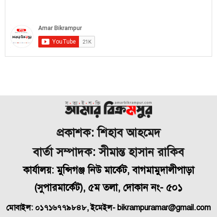
প্রকাশক: শিহাব আহমেদ
বার্তা সম্পাদক: সীমান্ত হাসান রাকিব
কার্যালয়: মুন্সিগঞ্জ নিউ মার্কেট, বাগমামুদালীপাড়া
(
সুপারমার্কেট), ৫ম তলা, দোকান নং- ৫০১
মোবাইল: ০১৭১৬৭৭৯৮৪৮, ইমেইল- bikrampuramar@gmail.com