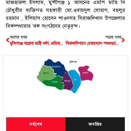
মাজহারুল ইসলাম, মুন্সীগঞ্জ ১ আসনের এমপি মাহি বি
চৌধুরীর ব্যক্তিগত সহকারী মো.ওবায়দুল সোহাগ, বহলুর
রহমান , ইলিয়াস হোসেন শাওনসহ সিরাজদিখান উপজেলার
বিকল্পধারার অঙ্গ সংগঠনের নেতৃবৃন্দ।
আগের খবর
পরের খবর
মুন্সিগঞ্জে মাদ্রাসা ছাত্রী ধর্ষণ, প্রতিবাদে মানববন্ধন
সিরাজদিখানে চেয়ারম্যান পদপ্রত্যাশী শেখ জাকির হোসেনের গণসংযোগ
মুন্সিগঞ্জ
সিরাজদিখান
গজারিয়া
শ্রীনগর
সদর
টংগিবাড়ী
লৌহজং
সর্বশেষ
জনপ্রিয়