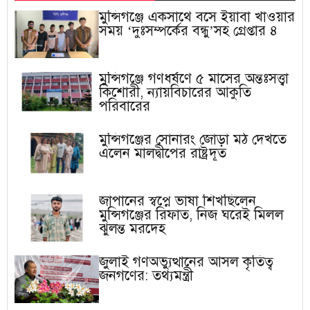
মুন্সিগঞ্জে একসাথে বসে ইয়াবা খাওয়ার
সময় ‘দুঃসম্পর্কের বন্ধু’সহ গ্রেপ্তার ৪
মুন্সিগঞ্জে গণধর্ষণে ৫ মাসের অন্তঃসত্ত্বা
কিশোরী, ন্যায়বিচারের আকুতি
পরিবারের
মুন্সিগঞ্জের সোনারং জোড়া মঠ দেখতে
এলেন মালদ্বীপের রাষ্ট্রদূত
জাপানের স্বপ্নে ভাষা শিখছিলেন
মুন্সিগঞ্জের রিফাত, নিজ ঘরেই মিলল
ঝুলন্ত মরদেহ
জুলাই গণঅভ্যুত্থানের আসল কৃতিত্ব
জনগণের: তথ্যমন্ত্রী