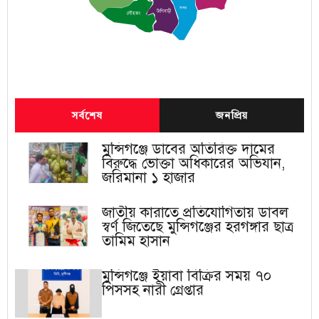
সদর
টংগিবাড়ী
লৌহজং
সর্বশেষ
জনপ্রিয়
মুন্সিগঞ্জে ডাবের অতিরিক্ত দামের
বিরুদ্ধে ভোক্তা অধিকারের অভিযান,
জরিমানা ১ হাজার
জাতীয় কারাতে প্রতিযোগিতায় ডাবল
স্বর্ণ জিতেছে মুন্সিগঞ্জের হরগঙ্গার ছাত্র
তামিম হাসান
মুন্সিগঞ্জে ইয়াবা বিক্রির সময় ৭০
পিসসহ নারী গ্রেপ্তার