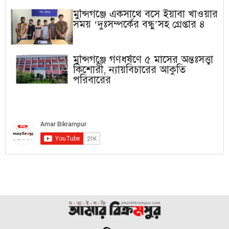
মুন্সিগঞ্জে একসাথে বসে ইয়াবা খাওয়ার
সময় ‘দুঃসম্পর্কের বন্ধু’সহ গ্রেপ্তার ৪
মুন্সিগঞ্জে গণধর্ষণে ৫ মাসের অন্তঃসত্ত্বা
কিশোরী, ন্যায়বিচারের আকুতি
পরিবারের