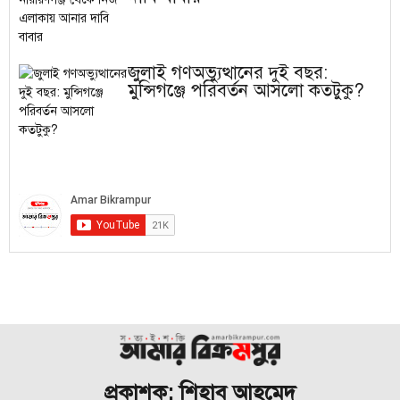
জুলাই গণঅভ্যুত্থানের দুই বছর:
মুন্সিগঞ্জে পরিবর্তন আসলো কতটুকু?
প্রকাশক: শিহাব আহমেদ