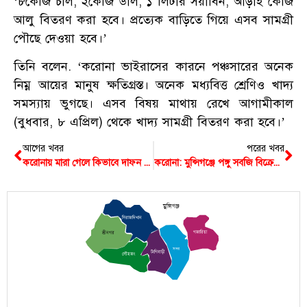
‘৮কেজি চাল, ২কেজি ডাল, ১ লিটার সয়াবিন, আড়াই কেজি
আলু বিতরণ করা হবে। প্রত্যেক বাড়িতে গিয়ে এসব সামগ্রী
পৌছে দেওয়া হবে।’
তিনি বলেন. ‘করোনা ভাইরাসের কারনে পঞ্চসারের অনেক
নিম্ন আয়ের মানুষ ক্ষতিগ্রস্ত। অনেক মধ্যবিত্ত শ্রেণিও খাদ্য
সমস্যায় ভুগছে। এসব বিষয় মাথায় রেখে আগামীকাল
(বুধবার, ৮ এপ্রিল) থেকে খাদ্য সামগ্রী বিতরণ করা হবে।’
আগের খবর
পরের খবর
করোনায় মারা গেলে কিভাবে দাফন হবে তা নিয়ে প্রশিক্ষণ দেয়া হলো মুন্সিগঞ্জে
করোনা: মুন্সিগঞ্জে পঙ্গু সবজি বিক্রেতাকে দেখে এগিয়ে এলো সেনাবাহিনী
মুন্সিগঞ্জ
সিরাজদিখান
গজারিয়া
শ্রীনগর
সদর
টংগিবাড়ী
লৌহজং