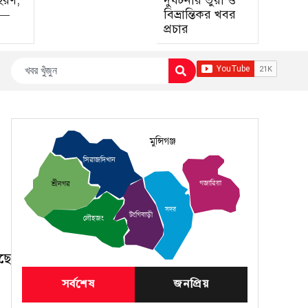
হরণ,
দুর্ঘটনার ভুয়া ও
া—
বিভ্রান্তিকর খবর
প্রচার
মুন্সিগঞ্জ
সিরাজদিখান
গজারিয়া
শ্রীনগর
সদর
টংগিবাড়ী
লৌহজং
ছে
সর্বশেষ
জনপ্রিয়