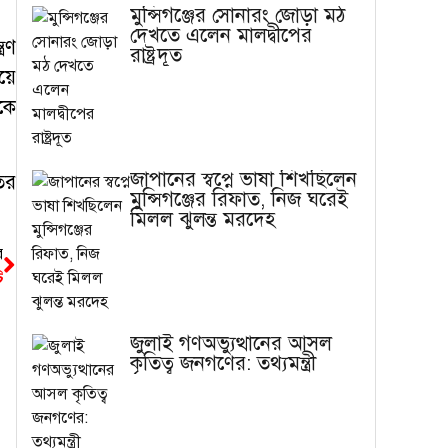
মুন্সিগঞ্জের সোনারং জোড়া মঠ
দেখতে এলেন মালদ্বীপের
রণ
রাষ্ট্রদূত
য়ে
কে
জাপানের স্বপ্নে ভাষা শিখছিলেন
ের
মুন্সিগঞ্জের রিফাত, নিজ ঘরেই
মিলল ঝুলন্ত মরদেহ
র
ি
জুলাই গণঅভ্যুত্থানের আসল
কৃতিত্ব জনগণের: তথ্যমন্ত্রী