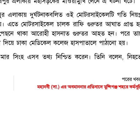
ষপুর এলাকায় মহাসড়কের মাওয়ামুখি লেনে এ ঘটনা ঘটে।
ষপুর এলাকায় দুর্ঘটনাকবলিত ওই মোটরসাইকেলটি গতি নিয়ন্ত্
য়। এতে মোটরসাইকেল চালক রাফি গুরুতর আঘাত প্রাপ্ত হ
 পেছনে থাকা আরোহী হাসনাত গুরুতর আহত হন। পরে তা
চিকিৎসা দিয়ে ঢাকা মেডিকেল কলেজ হাসপাতালে পাঠানো হয়।
 কুমার সিংহ এসব তথ্য নিশ্চিত করেন। তিনি বলেন, নিহত
পরের খব
মহানবী (সা.) এর অবমাননার প্রতিবাদে মুন্সিগঞ্জ শহরে কর্মসূচ