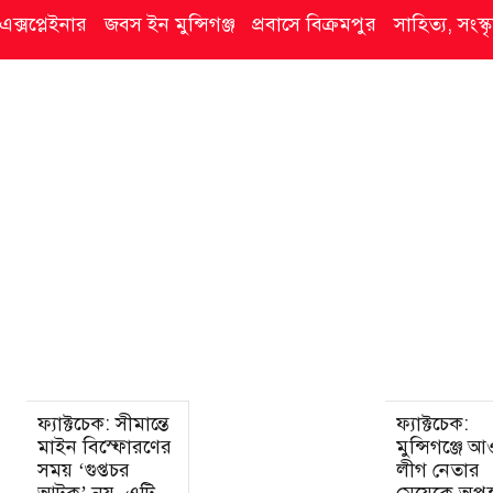
এক্সপ্লেইনার
জবস ইন মুন্সিগঞ্জ
প্রবাসে বিক্রমপুর
সাহিত্য, সংস
ফ্যাক্টচেক: সীমান্তে
ফ্যাক্টচেক:
মাইন বিস্ফোরণের
মুন্সিগঞ্জে 
সময় ‘গুপ্তচর
লীগ নেতার