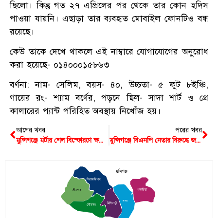
ছিলো। কিন্তু গত ২৭ এপ্রিলের পর থেকে তার কোন হদিস
পাওয়া যায়নি। এছাড়া তার ব্যবহৃত মোবাইল ফোনটিও বন্ধ
রয়েছে।
কেউ তাকে দেখে থাকলে এই নাম্বারে যোগাযোগের অনুরোধ
করা হয়েছে- ০১৪০০০১৫৮৬৩
বর্ণনা: নাম- সেলিম, বয়স- ৪০, উচ্চতা- ৫ ফুট ৮ইঞ্চি,
গায়ের রং- শ্যাম বর্ণের, পড়নে ছিল- সাদা শার্ট ও গ্রে
কালারের প্যান্ট পরিহিত অবস্থায় নিখোঁজ হয়।
আগের খবর
পরের খবর
মুন্সিগঞ্জে মর্টার শেল বিস্ফোরণে ক্ষতিগ্রস্থদের সহায়তার উদ্যোগ প্রশাসনের
মুন্সিগঞ্জে বিএনপি নেতার বিরুদ্ধে জমি দখলের অভিযোগ
মুন্সিগঞ্জ
সিরাজদিখান
গজারিয়া
শ্রীনগর
সদর
টংগিবাড়ী
লৌহজং