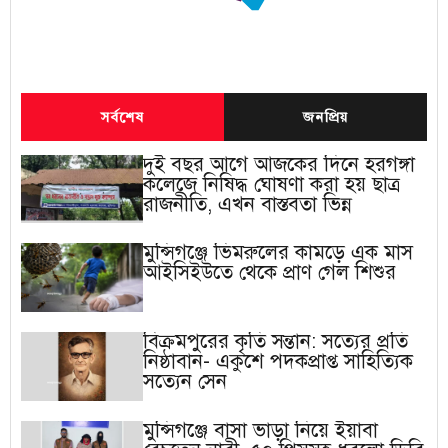
সর্বশেষ
জনপ্রিয়
দুই বছর আগে আজকের দিনে হরগঙ্গা
কলেজে নিষিদ্ধ ঘোষণা করা হয় ছাত্র
রাজনীতি, এখন বাস্তবতা ভিন্ন
মুন্সিগঞ্জে ভিমরুলের কামড়ে এক মাস
আইসিইউতে থেকে প্রাণ গেল শিশুর
বিক্রমপুরের কৃতি সন্তান: সত্যের প্রতি
নিষ্ঠাবান- একুশে পদকপ্রাপ্ত সাহিত্যিক
সত্যেন সেন
মুন্সিগঞ্জে বাসা ভাড়া নিয়ে ইয়াবা