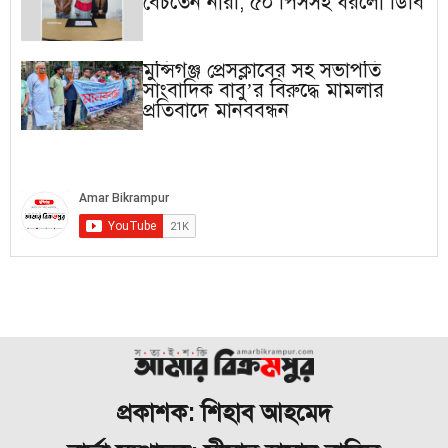
বেচতেন নারী, ৫০ পিসসহ ধরলো ডিবি
মুন্সিগঞ্জ প্রেসক্লাবের সহ সভাপতি
সাংবাদিক বাবু’র বিরুদ্ধে মামলার
প্রতিবাদে মানববন্ধন
প্রকাশক: শিহাব আহমেদ