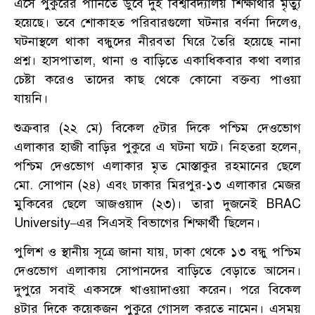
এসে পুকুরের পানিতে ডুবে দুই বিশ্ববিদ্যালয় শিক্ষার্থীর মৃত্যু
হয়েছে। তবে শোকাহত পরিবারগুলো ঘটনার বর্ণনা দিলেও,
ঘটনাস্থলে থাকা বন্ধুদের নীরবতা ঘিরে তৈরি হয়েছে নানা
প্রশ্ন। হাসপাতাল, থানা ও বাড়িতে একাধিকবার কথা বলার
চেষ্টা করেও তাদের কাছ থেকে কোনো বক্তব্য পাওয়া
যায়নি।
শুক্রবার (২২ মে) বিকেল ৫টার দিকে পশ্চিম দেওভোগ
এলাকার হাজী বাড়ির পুকুরে এ ঘটনা ঘটে। নিহতরা হলেন,
পশ্চিম দেওভোগ এলাকার মৃত মোস্তাকুর রহমানের ছেলে
মো. সোপান (২৪) এবং ঢাকার মিরপুর-১৩ এলাকার মেজর
মুকিবের ছেলে আজওয়াদ (২৩)। তারা দুজনেই BRAC
University–এর সিএসই বিভাগের শিক্ষার্থী ছিলেন।
পুলিশ ও স্থানীয় সূত্রে জানা যায়, ঢাকা থেকে ১৩ বন্ধু পশ্চিম
দেওভোগ এলাকায় সোপানদের বাড়িতে বেড়াতে আসেন।
দুপুরে সবাই একসঙ্গে খাওয়াদাওয়া করেন। পরে বিকেল
৪টার দিকে কয়েকজন পুকুরে গোসল করতে নামেন। এসময়