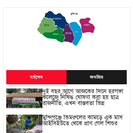
মুন্সিগঞ্জ
সিরাজদিখান
গজারিয়া
শ্রীনগর
সদর
টংগিবাড়ী
লৌহজং
সর্বশেষ
জনপ্রিয়
দুই বছর আগে আজকের দিনে হরগঙ্গা
কলেজে নিষিদ্ধ ঘোষণা করা হয় ছাত্র
রাজনীতি, এখন বাস্তবতা ভিন্ন
মুন্সিগঞ্জে ভিমরুলের কামড়ে এক মাস
আইসিইউতে থেকে প্রাণ গেল শিশুর