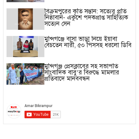
বিক্রমপুরের কৃতি সন্তান: সত্যের প্রতি
নিষ্ঠাবান- একুশে পদকপ্রাপ্ত সাহিত্যিক
সত্যেন সেন
মুন্সিগঞ্জে বাসা ভাড়া নিয়ে ইয়াবা
বেচতেন নারী, ৫০ পিসসহ ধরলো ডিবি
মুন্সিগঞ্জ প্রেসক্লাবের সহ সভাপতি
সাংবাদিক বাবু’র বিরুদ্ধে মামলার
প্রতিবাদে মানববন্ধন