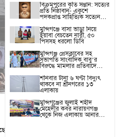
বিক্রমপুরের কৃতি সন্তান: সত্যের
প্রতি নিষ্ঠাবান- একুশে
পদকপ্রাপ্ত সাহিত্যিক সত্যেন
সেন
মুন্সিগঞ্জে বাসা ভাড়া নিয়ে
ইয়াবা বেচতেন নারী, ৫০
পিসসহ ধরলো ডিবি
মুন্সিগঞ্জ প্রেসক্লাবের সহ
সভাপতি সাংবাদিক বাবু’র
বিরুদ্ধে মামলার প্রতিবাদে
মানববন্ধন
শনিবার টানা ৬ ঘণ্টা বিদ্যুৎ
থাকবে না শ্রীনগরের ১৩
এলাকায়
মুন্সিগঞ্জের জুলাই শহীদ
মেহেদীর কবর নারায়ণগঞ্জ
থেকে নিজ এলাকায় আনার
দাবি বাবার
ছে