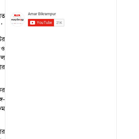
িত
।’
উর
 ও
দল
ার
ের
গ-
ষম
নগর