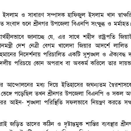
ইসলাম ও সাধারণ সম্পাদক হাফিজুল ইসলাম খান স্বাক্ষর
শিত সংবাদ শুনে শ্রীনগর উপজেলা বিএনপি সংক্ষুব্ধ ও মর্মাহত
ার্থহীনভাবে জানাচ্ছে যে, এর সাথে শহীদ রাষ্ট্রপতি জিয়া
মন্ত্রী দেশ নেত্রী বেগম খালেদা জিয়ার আদর্শে লালিত
রহমানের নিদের্শনায় পরিচালিত একটি সুশৃঙ্খল ও ঐক্যবদ্ধ 
ই দলীয় পরিচয়ে কোন অপরাধ বা অবকর্ম করিলে তার দায়ভ
র আন্দোলনের মধ্য দিয়ে ইতিহাসের জঘন্যতম স্বৈরশাসক
 ভেঙ্গে পড়েছিল তখন শ্রীনগর উপজেলা বিএনপি ও সকল অঙ্
গরের আইন- শৃঙ্খলা পরিস্থিতি সফলভাবে নিয়ন্ত্রণ করতে সক্
রাই জড়িত তাদের কঠিন ও দৃষ্টান্তমুক শাস্তির ব্যবস্থার শ্রী