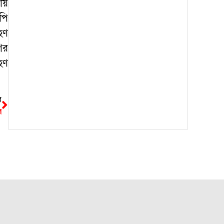
ায়
পি
হণ
গর
হণ
র
ল