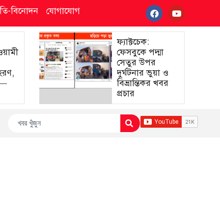
্কৃতি-বিনোদন
যোগাযোগ
ফ্যাক্টচেক:
আওয়ামী
ফেসবুকে পদ্মা
সেতুর উপর
হরণ,
দুর্ঘটনার ভুয়া ও
া—
বিভ্রান্তিকর খবর
প্রচার