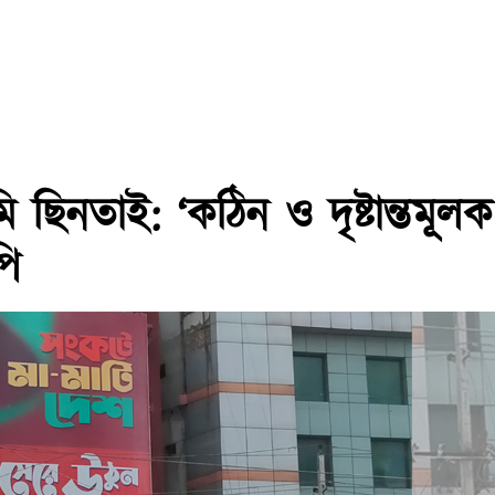
ি ছিনতাই: ‘কঠিন ও দৃষ্টান্তমূলক
পি