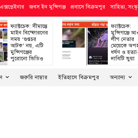
এক্সপ্লেইনার
জবস ইন মুন্সিগঞ্জ
প্রবাসে বিক্রমপুর
সাহিত্য, সংস
ফ্যাক্টচেক: সীমান্তে
ফ্যাক্টচেক:
মাইন বিস্ফোরণের
মুন্সিগঞ্জে 
সময় ‘গুপ্তচর
লীগ নেতার
আটক’ নয়, এটি
মেয়েকে অপ
মুন্সিগঞ্জের
ধর্ষণ ও হত্য
পুরোনো ভিডিও
দাবিটি ভুয়া
দন
জরুরি নাম্বার
ইতিহাসে বিক্রমপুর
অন্যান্য