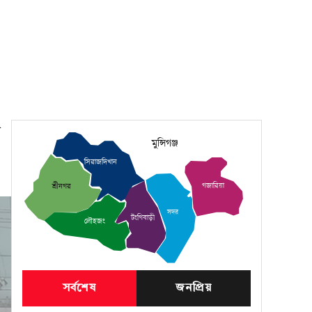
মুন্সিগঞ্জ
সিরাজদিখান
গজারিয়া
শ্রীনগর
সদর
টংগিবাড়ী
লৌহজং
সর্বশেষ
জনপ্রিয়